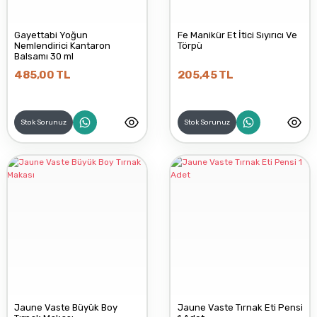
Gayettabi Yoğun
Fe Manikür Et İtici Sıyırıcı Ve
Nemlendirici Kantaron
Törpü
Balsamı 30 ml
485,00 TL
205,45 TL
Stok Sorunuz
Stok Sorunuz
Jaune Vaste Büyük Boy
Jaune Vaste Tırnak Eti Pensi