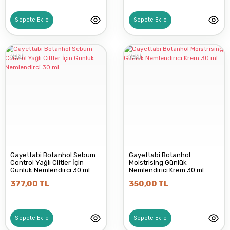
MAVİLİ KAPI
Sepete Ekle
Sepete Ekle
NATURMAX
YENİ
YENİ
AKAVITAL
AVICENNA
Gayettabi Botanhol Sebum
Gayettabi Botanhol
BEBAK
Control Yağlı Ciltler İçin
Moistrising Günlük
Günlük Nemlendirci 30 ml
Nemlendirici Krem 30 ml
377,00 TL
350,00 TL
HUŞEHANE
Sepete Ekle
Sepete Ekle