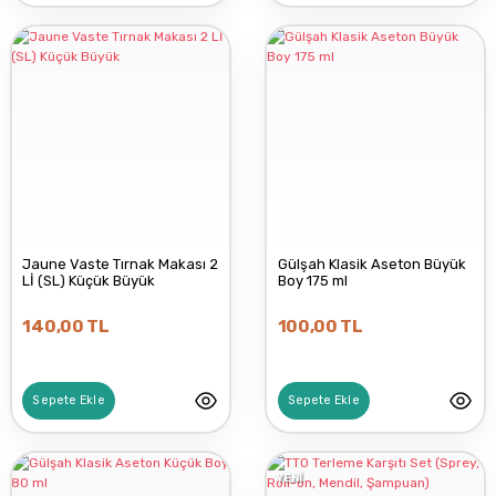
KİFİDİS
WARTNER
YA DA MULTICOSMETICS
Jaune Vaste Tırnak Makası 2
Gülşah Klasik Aseton Büyük
Lİ (SL) Küçük Büyük
Boy 175 ml
140,00 TL
100,00 TL
Sepete Ekle
Sepete Ekle
YENİ