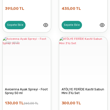
LAPITAK
395,00 TL
435,00 TL
LYN SKINCARE
Sepete Ekle
Sepete Ekle
BGOOD
%50
YENİ
JAUNE VASTE
ARKO
Avicenna Ayak Spreyi - Foot
ATÖLYE FERİDE Kastil Sabun
Sprey 50 ml
Mini 3'lü Set
GÜLŞAH
130,00 TL
300,00 TL
260,00 TL