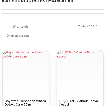
KATEGORI İÇINDEKI MARKALAR
GAYETTABİ
Stoktakiler
Toplam 56 ürün
JEOMED
YENİ
ATÖLYE FERİDE
DERMOSKIN
FE
Gayettabi Hennabon Mineral
HUŞEHANE Vianour Banyo
Detoks Care 50 ml
Kesesi