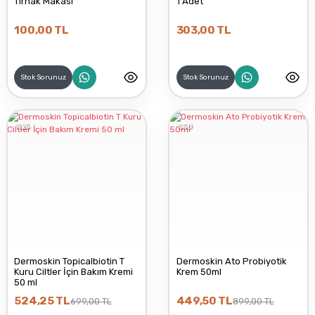
Tırnak Makası
1 Adet
100,00 TL
303,00 TL
Stok Sorunuz
Stok Sorunuz
%25
%50
Dermoskin Topicalbiotin T
Dermoskin Ato Probiyotik
Kuru Ciltler İçin Bakım Kremi
Krem 50ml
50 ml
524,25 TL
449,50 TL
699,00 TL
899,00 TL