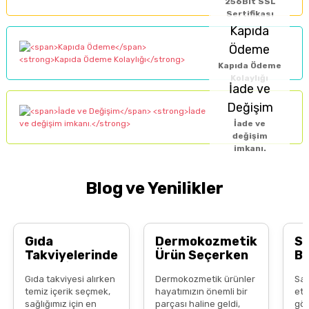
256Bit SSL
Sertifikası
Kapıda
Ödeme
Kapıda Ödeme
Kolaylığı
İade ve
Değişim
İade ve
değişim
imkanı.
Blog ve Yenilikler
Gıda
Dermokozmetik
S
Takviyelerinde
Ürün Seçerken
B
Temiz İçerik
Bilinçli Tüketici
Do
Gıda takviyesi alırken
Dermokozmetik ürünler
Saç
Neden Önemli?
Olmak
B
temiz içerik seçmek,
hayatımızın önemli bir
ett
Al
sağlığımız için en
parçası haline geldi,
gös