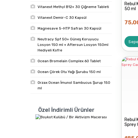
Rebul 
Vitanext Methyl B12+ 30 Çiğneme Tableti
50 ml
Vitanext Demir-C 30 Kapsül
75,0
Magnesave 5-HTP Safran 30 Kapsül
Neutracy Spf 50+ Güneş Koruyucu
Sepe
Losyon 150 ml + Aftersun Losyon 150ml
Hediyeli Kofre
Ocean Bromelain Complex 60 Tablet
Ocean Çörek Otu Yağı Şurubu 150 ml
Orzax Ocean İmunol Sambucus Şurup 150
ml
Özel İndirimli Ürünler
Rebul 
Sprey 