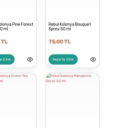
olonya Pine Forest
Rebul Kolonya Bouquet
0 ml
Sprey 50 ml
 TL
75,00 TL
e Ekle
Sepete Ekle