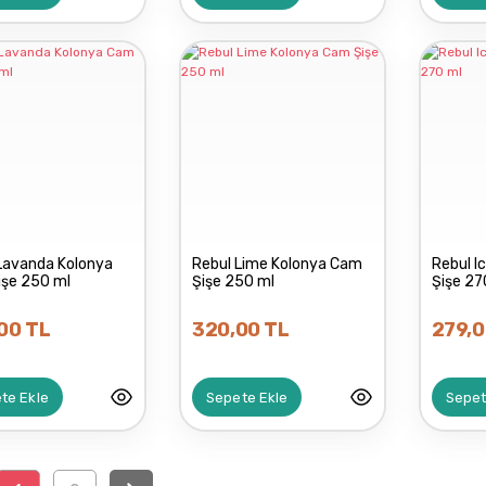
Lavanda Kolonya
Rebul Lime Kolonya Cam
Rebul I
işe 250 ml
Şişe 250 ml
Şişe 27
00 TL
320,00 TL
279,0
te Ekle
Sepete Ekle
Sepet