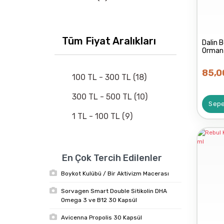
ATÖLYE FERİDE (1)
Tüm Fiyat Aralıkları
Dalin 
Orman 
85,0
100 TL - 300 TL (18)
300 TL - 500 TL (10)
Sepe
1 TL - 100 TL (9)
1000 TL - 10000 TL (2)
500 TL - 1000 TL (1)
En Çok Tercih Edilenler
Boykot Kulübü / Bir Aktivizm Macerası
Sorvagen Smart Double Sitikolin DHA
Omega 3 ve B12 30 Kapsül
Avicenna Propolis 30 Kapsül