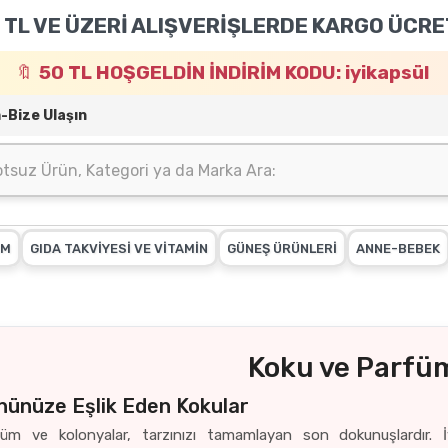
 TL VE ÜZERİ ALIŞVERİŞLERDE KARGO ÜCRE
50 TL HOŞGELDİN İNDİRİM KODU: iyikapsül
m-Bize Ulaşın
IM
GIDA TAKVİYESİ VE VİTAMİN
GÜNEŞ ÜRÜNLERİ
ANNE-BEBEK
Koku ve Parfü
nünüze Eşlik Eden Kokular
füm ve kolonyalar, tarzınızı tamamlayan son dokunuşlardır. İ