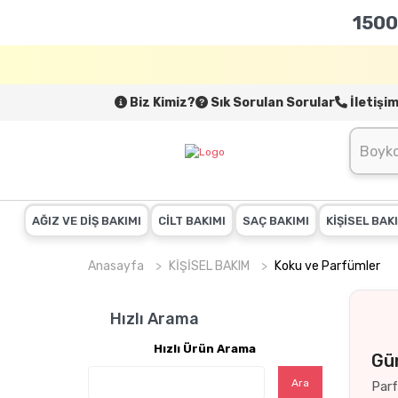
1500
Biz Kimiz?
Sık Sorulan Sorular
İletişi
AĞIZ VE DİŞ BAKIMI
CİLT BAKIMI
SAÇ BAKIMI
KİŞİSEL BAK
Anasayfa
KİŞİSEL BAKIM
Koku ve Parfümler
Hızlı Arama
Hızlı Ürün Arama
Gü
Ara
Par