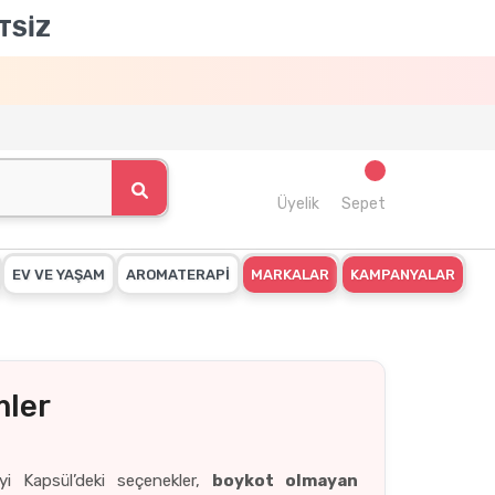
TSİZ
Üyelik
Sepet
EV VE YAŞAM
AROMATERAPİ
MARKALAR
KAMPANYALAR
mler
yi Kapsül’deki seçenekler,
boykot olmayan