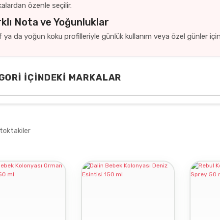
alardan özenle seçilir.
klı Nota ve Yoğunluklar
f ya da yoğun koku profilleriyle günlük kullanım veya özel günler için
GORI İÇINDEKI MARKALAR
REBUL
toktakiler
HUŞEHANE
DALİN