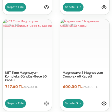
PRP İLAÇ
Sepete Ekle
Sepete Ekle
AVICENNA
%20
YENİ
%37
YENİ
VENATURA
NBT Time Magnezyum
Magnesave 5 Magnezyum
Kompleks Gündüz-Gece 60
Complex 60 Kapsül
Kapsül
717,60 TL
600,00 TL
897,00 TL
950,00 TL
Sepete Ekle
Sepete Ekle