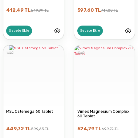
412,49 TL
597,60 TL
549,99 TL
747,00 TL
Sepete Ekle
Sepete Ekle
%25
%25
MSL Ostemega 60 Tablet
Vimex Magnesium Complex
60 Tablet
449,72 TL
524,79 TL
599,63 TL
699,72 TL