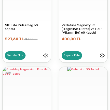
NBT Life Pulsemag 60
VeNatura Magnezyum
Kapsül
(Bisglisinat+Sitrat) ve P5P
(Vitamin B6) 60 Kapsül
597,60 TL
400,00 TL
747,00 TL
Sepete Ekle
Sepete Ekle
%20