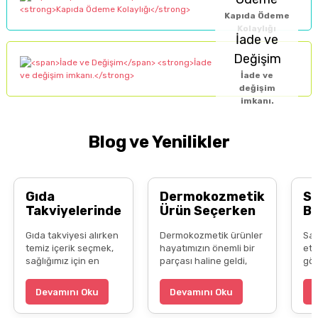
Kapıda Ödeme
Kolaylığı
İade ve
Değişim
İade ve
değişim
imkanı.
Blog ve Yenilikler
Gıda
Dermokozmetik
S
Takviyelerinde
Ürün Seçerken
B
Temiz İçerik
Bilinçli Tüketici
Do
Gıda takviyesi alırken
Dermokozmetik ürünler
Saç
Neden Önemli?
Olmak
B
temiz içerik seçmek,
hayatımızın önemli bir
ett
Al
sağlığımız için en
parçası haline geldi,
gös
kritik adımlardan biri.
ama her ürün aynı değil.
doğ
Yapay katkı
Etiket okumayı
şar
Devamını Oku
Devamını Oku
maddelerinden uzak,
alışkanlık edinmek, yerli
ve 
yerli ve boykotsuz
markaları tercih etmek
bak