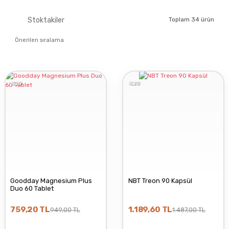
GOODDAY
Stoktakiler
Toplam 34 ürün
NBT LIFE
%20
%20
OCEAN
NUTRAXIN
TAB İLAÇ
Goodday Magnesium Plus
NBT Treon 90 Kapsül
Duo 60 Tablet
FOCUS PHARMA
759,20 TL
1.189,60 TL
949,00 TL
1.487,00 TL