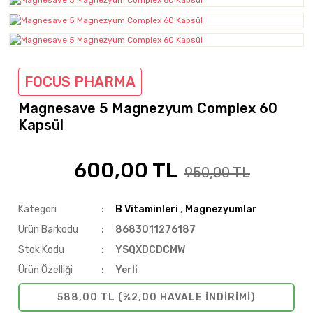
FOCUS PHARMA
Magnesave 5 Magnezyum Complex 60
Kapsül
600,00 TL
%37
950,00 TL
Kategori
B Vitaminleri
,
Magnezyumlar
Ürün Barkodu
8683011276187
Stok Kodu
YSQXDCDCMW
Ürün Özelliği
Yerli
588,00 TL (%2,00 HAVALE INDIRIMI)