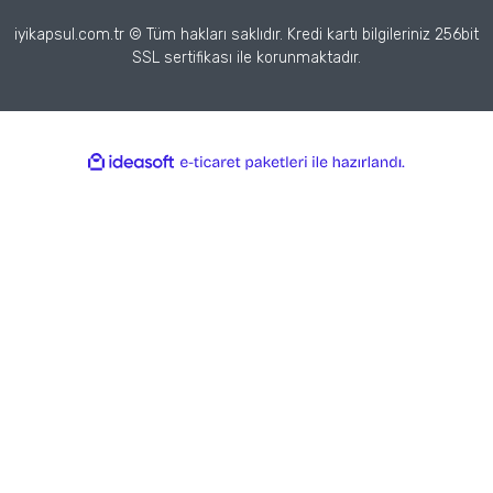
iyikapsul.com.tr © Tüm hakları saklıdır. Kredi kartı bilgileriniz 256bit
SSL sertifikası ile korunmaktadır.
ile
ideasoft
e-
hazırlandı.
ticaret
paketleri