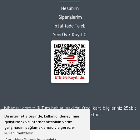
Hesabım
Siparişlerim
İptal-İade Talebi
Yeni Üye-Kayıt Ol
iyikapsul.com.tr © Tüm hakları saklıdır. Kredi kartı bilgileriniz 256bit
SSL sertifikası ile korunmaktadır.
Bu internet sitesinde, kullanıcı deneyimini
geliştirmek ve internet sitesinin verimli
çalışmasını sağlamak amacıyla çerezler
kullanılmaktadır.
Ayrıntıları Detaylı İnceleyiniz