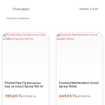
COSMED
Stoktakiler
Toplam 3 ürün
LA PLANTA
%20
%50
PHYTOIL
Phytoil Flee Fly Koruyucu
Cosmed Nemlendirici Vücut
Saç ve Vücut Spreyi 150 ml
Spreyi 100ml
783,20 TL
249,95 TL
979,00 TL
499,90 TL