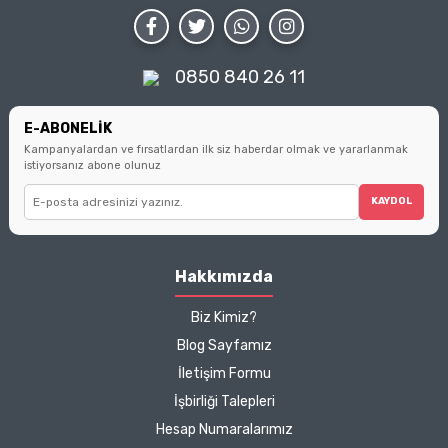
koruyun.
noktaları bulacaksınız.
Küçük seçimlerin büyük
farklar yarattığını
hatırlatarak, sizi bilinçli
0850 840 26 11
tüketici olmanın
ipuçlarıyla
buluşturuyoruz.
E-ABONELİK
Kampanyalardan ve fırsatlardan ilk siz haberdar olmak ve yararlanmak
istiyorsanız abone olunuz
KAYDOL
Hakkımızda
Biz Kimiz?
Blog Sayfamız
İletişim Formu
İşbirliği Talepleri
Hesap Numaralarımız