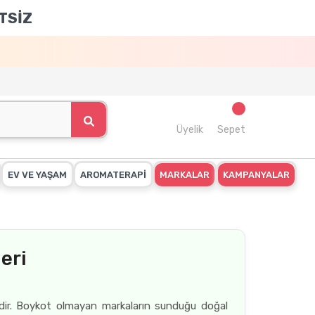
TSİZ
Üyelik
Sepet
EV VE YAŞAM
AROMATERAPİ
MARKALAR
KAMPANYALAR
eri
lmelidir. Boykot olmayan markaların sunduğu doğal