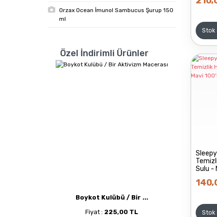
210,
Orzax Ocean İmunol Sambucus Şurup 150
ml
Stok
Özel İndirimli Ürünler
Sleepy
Temizl
Sulu - 
140,
Boykot Kulübü / Bir ...
Fiyat :
225,00 TL
Stok