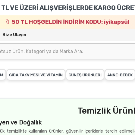
 TL VE ÜZERİ ALIŞVERİŞLERDE KARGO ÜCRE
50 TL HOŞGELDİN İNDİRİM KODU: iyikapsül
m-Bize Ulaşın
IM
GIDA TAKVİYESİ VE VİTAMİN
GÜNEŞ ÜRÜNLERİ
ANNE-BEBEK
Temizlik Ürünl
yen ve Doğallık
ük temizlikte kullanılan ürünler, güvenilir içeriklerle tercih edi