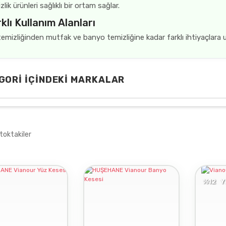
zlik ürünleri sağlıklı bir ortam sağlar.
klı Kullanım Alanları
temizliğinden mutfak ve banyo temizliğine kadar farklı ihtiyaçlara
GORI İÇINDEKI MARKALAR
DOLPHIN
toktakiler
SLEEPY
%12
Y
HUŞEHANE