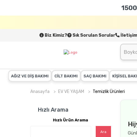
1500
Biz Kimiz?
Sık Sorulan Sorular
İletişi
AĞIZ VE DİŞ BAKIMI
CİLT BAKIMI
SAÇ BAKIMI
KİŞİSEL BAK
Anasayfa
EV VE YAŞAM
Temizlik Ürünleri
Hızlı Arama
Hızlı Ürün Arama
Hij
Ara
Günl