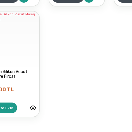
a Silikon Vücut
ve Fırçası
00 TL
te Ekle