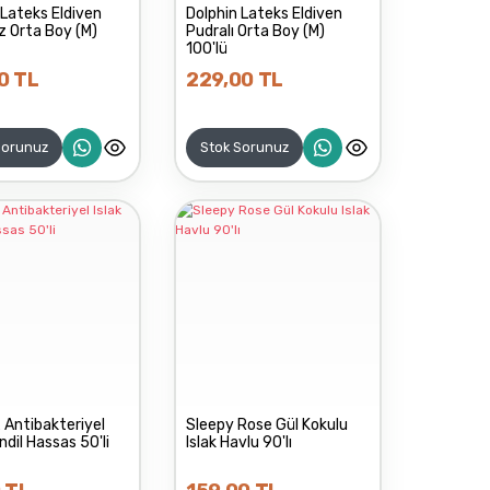
 Lateks Eldiven
Dolphin Lateks Eldiven
z Orta Boy (M)
Pudralı Orta Boy (M)
100'lü
0 TL
229,00 TL
Sorunuz
Stok Sorunuz
 Antibakteriyel
Sleepy Rose Gül Kokulu
ndil Hassas 50'li
Islak Havlu 90'lı