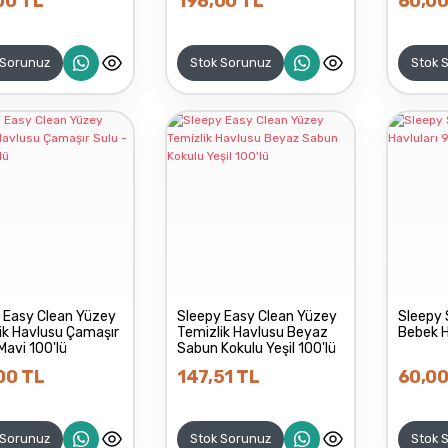
00 TL
198,00 TL
60,00
 Sorunuz
Stok Sorunuz
Stok 
 Easy Clean Yüzey
Sleepy Easy Clean Yüzey
Sleepy 
ik Havlusu Çamaşır
Temizlik Havlusu Beyaz
Bebek H
Mavi 100'lü
Sabun Kokulu Yeşil 100'lü
00 TL
147,51 TL
60,00
 Sorunuz
Stok Sorunuz
Stok 