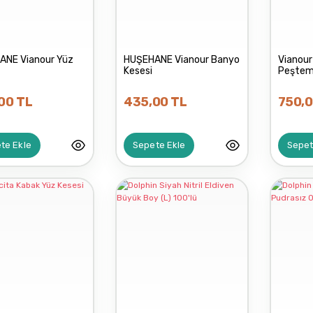
NASCİTA
ANE Vianour Yüz
HUŞEHANE Vianour Banyo
Vianou
ACTIVEX
Kesesi
Peştem
00 TL
435,00 TL
750,0
GAYETTABİ
te Ekle
Sepete Ekle
Sepet