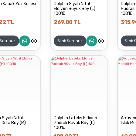
a Kabak Yüz Kesesi
Dolphin Siyah Nitril
Dolphin
Eldiven Büyük Boy (L)
Pudrası
100'lü
100'lü
22 TL
269,00 TL
315,9
 Sorunuz
Stok Sorunuz
Stok 
 Siyah Nitril
Dolphin Lateks Eldiven
Activex
n Orta Boy (M)
Pudralı Büyük Boy (L)
Islak Me
100'lü