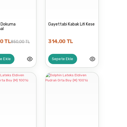
r Dokuma
Gayettabi Kabak Lifi Kese
al
0 TL
314,00 TL
850,00 TL
e Ekle
Sepete Ekle