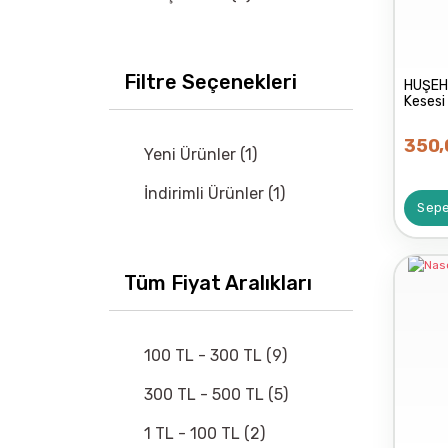
NASCİTA (3)
ACTIVEX (1)
Filtre Seçenekleri
HUŞEH
Kesesi
GAYETTABİ (1)
350,
Yeni Ürünler (1)
İndirimli Ürünler (1)
Sepe
Tüm Fiyat Aralıkları
100 TL - 300 TL (9)
300 TL - 500 TL (5)
1 TL - 100 TL (2)