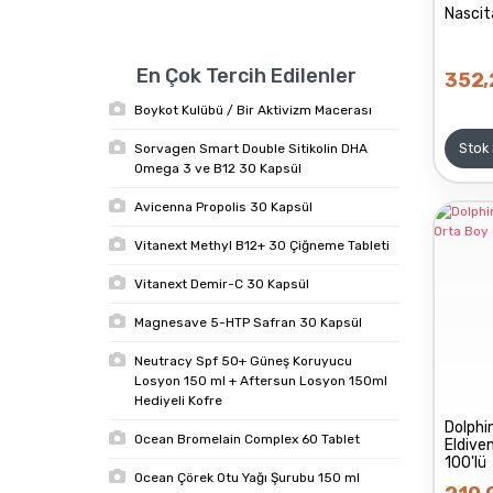
Nascit
500 TL - 1000 TL (1)
En Çok Tercih Edilenler
352,
Boykot Kulübü / Bir Aktivizm Macerası
Stok
Sorvagen Smart Double Sitikolin DHA
Omega 3 ve B12 30 Kapsül
Avicenna Propolis 30 Kapsül
Vitanext Methyl B12+ 30 Çiğneme Tableti
Vitanext Demir-C 30 Kapsül
Magnesave 5-HTP Safran 30 Kapsül
Neutracy Spf 50+ Güneş Koruyucu
Losyon 150 ml + Aftersun Losyon 150ml
Hediyeli Kofre
Dolphin
Ocean Bromelain Complex 60 Tablet
Eldive
100'lü
Ocean Çörek Otu Yağı Şurubu 150 ml