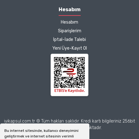
memnun kaldım.
Hesabım
Çalışmalarınız için
Hesabım
teşekkür ediyorum.
Herkesin emeğine sağlık :)
Siparişlerim
İptal-İade Talebi
Zeynep Akgöz |
Yeni Üye-Kayıt Ol
25/03/2025
Deneyimini Paylaş
Diğer yorumları göster
iyikapsul.com.tr © Tüm hakları saklıdır. Kredi kartı bilgileriniz 256bit
SSL sertifikası ile korunmaktadır.
Bu internet sitesinde, kullanıcı deneyimini
geliştirmek ve internet sitesinin verimli