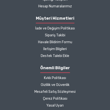
çok güzel
Hesap Numaralarımız
B... P... | 11/04/2025
Müşteri Hizmetleri
İade ve Değişim Politikası
Kargo çok hızlıydı. Ürün
Sipariş Takibi
içeriğinden ise çok
Havale Bildirim Formu
memnun kaldım. Bizlere
boykotsuz bu kadar güzel
İletişim Bilgileri
seçenekler sunduğunuz
Destek Talebi Ekle
için de ayrıca teşekkür
ediyor ve iyi çalışmalar
Önemli Bilgiler
diliyorum.
Kvkk Politikası
Zeynep Akgöz |
Gizlilik ve Güvenlik
25/03/2025
Mesafeli Satış Sözleşmesi
Çerez Politikası
Kargo çok hızlıydı. Ürünün
Yasal Uyarı
etkisinden de çok