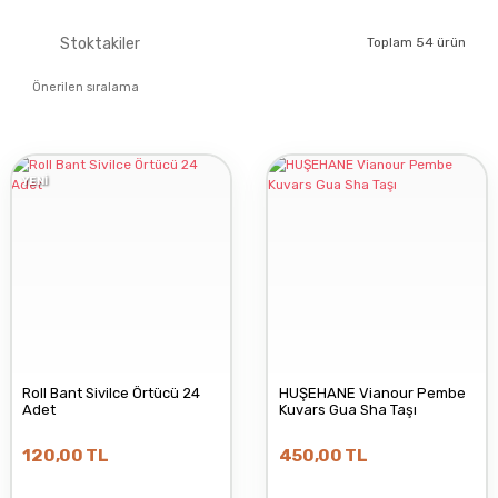
ARTIMED
Stoktakiler
Toplam 54 ürün
BGOOD
YENİ
DOLPHIN
KURTSAN MEDİKAL
HUŞEHANE
Roll Bant Sivilce Örtücü 24
HUŞEHANE Vianour Pembe
Adet
Kuvars Gua Sha Taşı
ABFEN FARMA
120,00 TL
450,00 TL