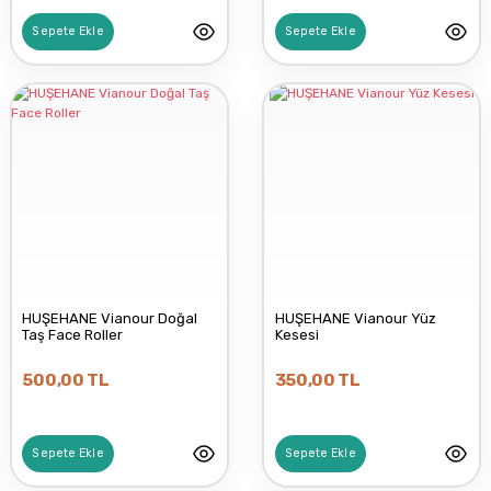
ATÖLYE FERİDE
Sepete Ekle
Sepete Ekle
DIRECT NEXUS
MINION
STOPEVER
HUŞEHANE Vianour Doğal
HUŞEHANE Vianour Yüz
Taş Face Roller
Kesesi
TİSAN
500,00 TL
350,00 TL
ARMONİ FARMA
Sepete Ekle
Sepete Ekle