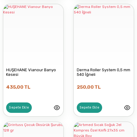
BLUEWELL
DRS
FREELY
HUŞEHANE Vianour Banyo
Derma Roller System 0,5 mm
GAYETTABİ
Kesesi
540 İğneli
435,00 TL
250,00 TL
HAKS KİMYA
Sepete Ekle
Sepete Ekle
KİFİDİS