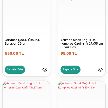
MYCEY
NASCİTA
OCTAMED
Grintuss Çocuk Öksürük
Artımed Sıcak Soğuk Jel
Şurubu 128 gr
Kompres Özel Kılıflı 27x35 cm
Büyük Boy
550,00 TL
95,00 TL
PERRİGO
Sepete Ekle
Sepete Ekle
ŞANLI İLAÇ
SEVİ BEBE