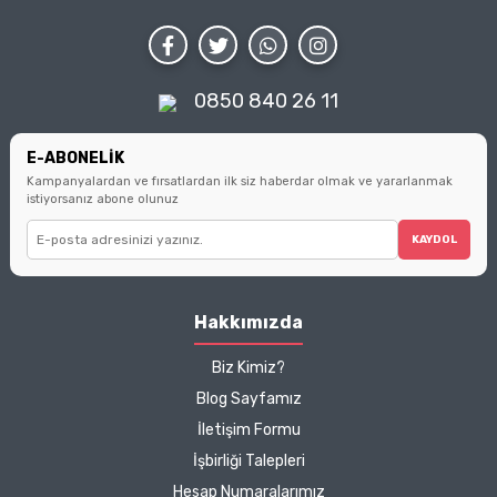
duruşunuzu da
edilmesi gereken
atm
koruyun.
noktaları bulacaksınız.
Küçük seçimlerin büyük
farklar yarattığını
hatırlatarak, sizi bilinçli
0850 840 26 11
tüketici olmanın
ipuçlarıyla
buluşturuyoruz.
E-ABONELİK
Kampanyalardan ve fırsatlardan ilk siz haberdar olmak ve yararlanmak
istiyorsanız abone olunuz
KAYDOL
Hakkımızda
Biz Kimiz?
Blog Sayfamız
İletişim Formu
İşbirliği Talepleri
Hesap Numaralarımız