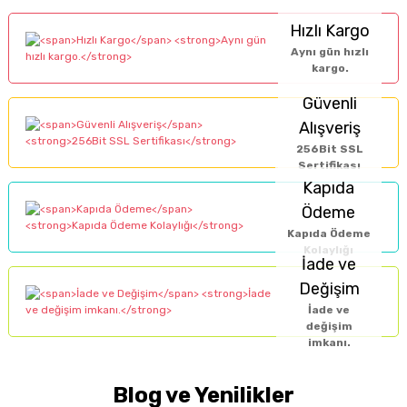
F... A... | 06/10/2025
için tüm banka kartları ve kredi kartlarına taksitlendirme
Görüş ve önerileriniz için teşekkür ederiz.
Yönetmeliği
,
Kozmetik Ürünler Yönetmeliği
ve ilgili
Hızlı Kargo
Yorum Yaz
uygulaması kaldırılmıştır. Bankanız ile görüşerek bazı
mevzuatlar çerçevesinde gerçekleştirilmektedir.
Aynı gün hızlı
bireysel ve ticari kartlara bankanız tarafından yapılan ek
Bize boykot araştırması
Sitemizde yalnızca
gıda takviyeleri, kişisel bakım
Ürün resmi kalitesiz, bozuk veya görüntülenemiyor.
kargo.
taksit imkanından faydalanabilirsiniz.
yaptırmadan %100
ürünleri ve dermokozmetik ürünler
gibi internetten
Güvenli
Ürün açıklamasında eksik bilgiler bulunuyor.
güvenilir orijinal ürünler
satışına izin verilen ürün grupları yer almaktadır.
Alışveriş
satan iyi kapsül İyi ki var
İyi Kapsül
, reçeteli ya da reçetesiz ilaç satışı
Ürün bilgilerinde hatalar bulunuyor.
256Bit SSL
yapmamaktadır. Web sitemizde satışa sunulan takviye
R... İ... | 09/09/2025
Sertifikası
Ürün fiyatı diğer sitelerden daha pahalı.
İLAÇ DEĞİLDİR
Kapıda
edici gıdalar,
, hastalıkların önlenmesi
ya da tedavi edilmesi amacıyla kullanılamaz. Bu ürünler,
Ödeme
Bu ürüne benzer farklı alternatifler olmalı.
Çok iyi Teşekkür ederim
yalnızca
beslenmeyi destekleyici amaçla
kullanılmak
Kapıda Ödeme
Kolaylığı
üzere formüle edilmiştir ve
normal beslenmenin
Sümeyye Kasap |
İade ve
yerine geçmezler
.
17/08/2025
Değişim
Takviye edici gıda kullanımı
öncesinde,
hamilelik,
İade ve
değişim
Çok İyi Harika Allah razı
emzirme dönemi, herhangi bir kronik hastalık
ya da
Gönder
imkanı.
olsun.
düzenli ilaç kullanımı
söz konusuysa mutlaka
doktorunuza veya eczacınıza danışınız. Bu tür ürünler ile
Blog ve Yenilikler
Sümeyye Kasap |
ilaçlar arasında
etkileşim
olabileceğinden, bilinçsiz