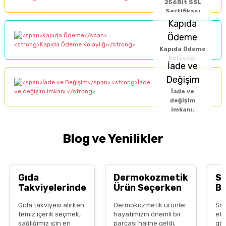
256Bit SSL
Sertifikası
Kapıda
Ödeme
Kapıda Ödeme
Kolaylığı
İade ve
Değişim
İade ve
değişim
imkanı.
Blog ve Yenilikler
Gıda
Dermokozmetik
S
Takviyelerinde
Ürün Seçerken
B
Temiz İçerik
Bilinçli Tüketici
Do
Gıda takviyesi alırken
Dermokozmetik ürünler
Saç
Neden Önemli?
Olmak
B
temiz içerik seçmek,
hayatımızın önemli bir
ett
Al
sağlığımız için en
parçası haline geldi,
gös