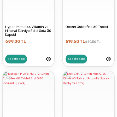
Hyper İmmun44 Vitamin ve
Ocean Osteofine 60 Tablet
Mineral Takviye Edici Gıda 30
Kapsül
699,00 TL
519,60 TL
649,50 TL
Sepete Ekle
Sepete Ekle
%25
%25