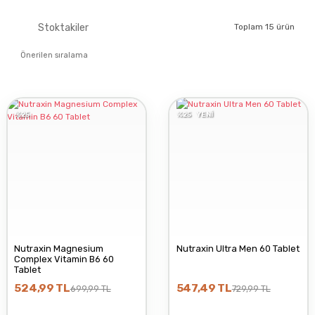
NUTRAXIN
Stoktakiler
Toplam 15 ürün
OCEAN
%25
%25
YENİ
HİPER FARMA
PRP İLAÇ
RC FARMA
Nutraxin Magnesium
Nutraxin Ultra Men 60 Tablet
Complex Vitamin B6 60
Tablet
TAB İLAÇ
524,99 TL
547,49 TL
699,99 TL
729,99 TL