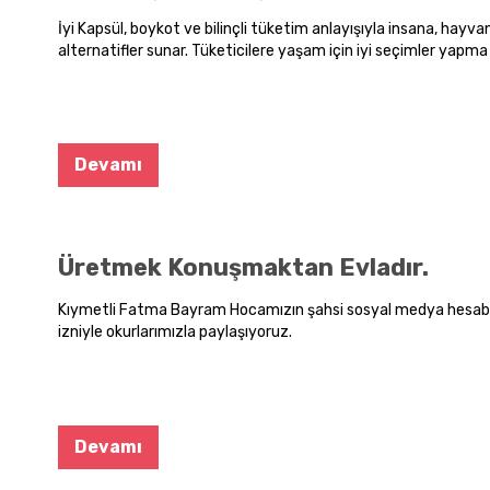
İyi Kapsül, boykot ve bilinçli tüketim anlayışıyla insana, hayv
alternatifler sunar. Tüketicilere yaşam için iyi seçimler yapma 
alışveriş deneyimi sunmayı amaçlar.
Devamı
Üretmek Konuşmaktan Evladır.
Kıymetli Fatma Bayram Hocamızın şahsi sosyal medya hesabın
izniyle okurlarımızla paylaşıyoruz.
Devamı