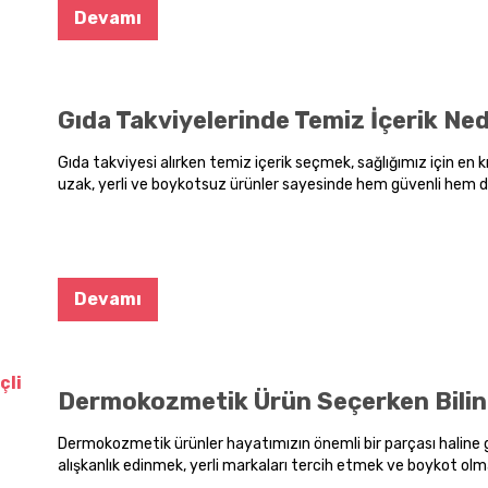
Devamı
Gıda Takviyelerinde Temiz İçerik Ne
Gıda takviyesi alırken temiz içerik seçmek, sağlığımız için en 
uzak, yerli ve boykotsuz ürünler sayesinde hem güvenli hem de b
için gıda takviyesi ve vitamin kategorimze göz atın ve sağlığ
Devamı
Dermokozmetik Ürün Seçerken Bilinç
Dermokozmetik ürünler hayatımızın önemli bir parçası haline g
alışkanlık edinmek, yerli markaları tercih etmek ve boykot o
vicdanımız için en doğru seçim. Bu yazıda temiz içerikli cilt b