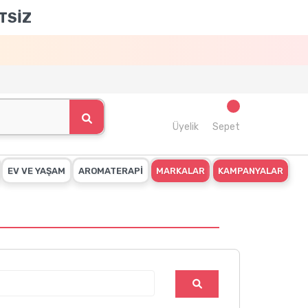
TSİZ
Üyelik
Sepet
EV VE YAŞAM
AROMATERAPİ
MARKALAR
KAMPANYALAR