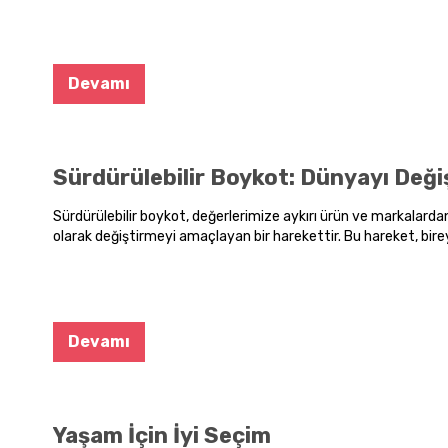
alışveriş için dikkat edilmesi gereken noktaları bulacaksınız. K
hatırlatarak, sizi bilinçli tüketici olmanın ipuçlarıyla buluşturu
Devamı
Sürdürülebilir Boykot: Dünyayı Deği
Sürdürülebilir boykot, değerlerimize aykırı ürün ve markalardan
olarak değiştirmeyi amaçlayan bir harekettir. Bu hareket, bireyl
bilinçli seçimler yaparak toplumsal değişime katkıda bulunması
Devamı
Yaşam İçin İyi Seçim