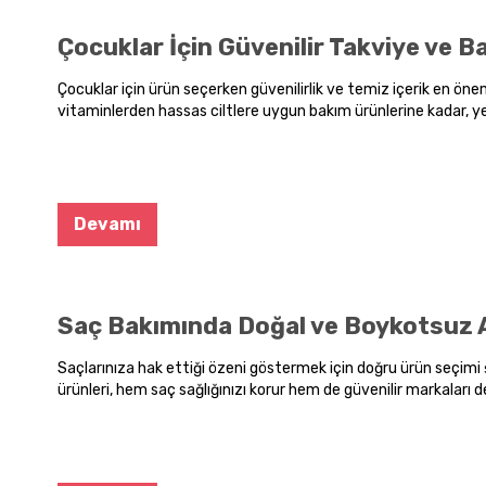
Çocuklar İçin Güvenilir Takviye ve Ba
Çocuklar için ürün seçerken güvenilirlik ve temiz içerik en öneml
vitaminlerden hassas ciltlere uygun bakım ürünlerine kadar, y
sağlığı hem de etik duruşu koruyabilirsiniz.
Devamı
Saç Bakımında Doğal ve Boykotsuz A
Saçlarınıza hak ettiği özeni göstermek için doğru ürün seçimi 
ürünleri, hem saç sağlığınızı korur hem de güvenilir markaları d
parlak saçlar için saç bakım ürünleri kategorimize göz atmay