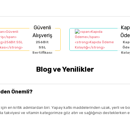
Güvenli
Kap
Alışveriş
Öd
256Bit
Kap
SSL
Öd
Sertifikası
Kolay
Blog ve Yenilikler
eden Önemli?
ız için en kritik adımlardan biri. Yapay katkı maddelerinden uzak, yerli v
n gıda takviyesi ve vitamin kategorimze göz atın ve sağlığınızı desteklerke