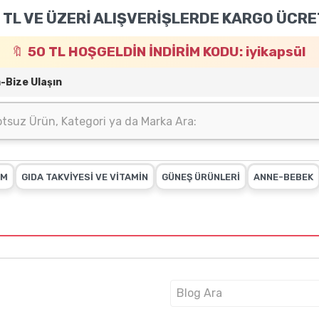
 TL VE ÜZERİ ALIŞVERİŞLERDE KARGO ÜCRE
50 TL HOŞGELDİN İNDİRİM KODU: iyikapsül
m-Bize Ulaşın
IM
GIDA TAKVİYESİ VE VİTAMİN
GÜNEŞ ÜRÜNLERİ
ANNE-BEBEK