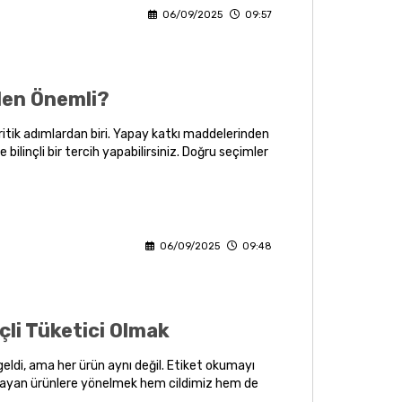
06/09/2025
09:57
den Önemli?
kritik adımlardan biri. Yapay katkı maddelerinden
ilinçli bir tercih yapabilirsiniz. Doğru seçimler
ınızı desteklerken etik duruşunuzu da koruyun.
06/09/2025
09:48
li Tüketici Olmak
eldi, ama her ürün aynı değil. Etiket okumayı
lmayan ürünlere yönelmek hem cildimiz hem de
akımı, dermokozmetik önerileri ve güvenilir