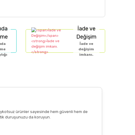
ıda
İade ve
eme
Değişim
ıda
İade ve
eme
değişim
lığı
imkanı.
e boykotsuz ürünler sayesinde hem güvenli hem de
n etik duruşunuzu da koruyun.