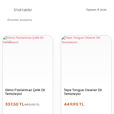
GLIMO
Stoktakiler
Toplam 4 ürün
HUŞEHANE
%25
ONE DROP ONLY
TEPE
Glimo Paslanmaz Çelik Dil
Tepe Tongue Cleaner Dil
Temizleyici
Temizleyici
337,50 TL
449,90 TL
450,00 TL