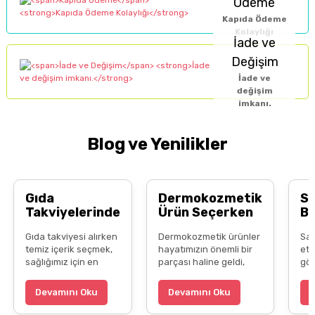
Ödeme
Kapıda Ödeme
Kolaylığı
İade ve
Değişim
İade ve
değişim
imkanı.
Blog ve Yenilikler
Gıda
Dermokozmetik
S
Takviyelerinde
Ürün Seçerken
B
Temiz İçerik
Bilinçli Tüketici
Do
Gıda takviyesi alırken
Dermokozmetik ürünler
Saç
Neden Önemli?
Olmak
B
temiz içerik seçmek,
hayatımızın önemli bir
ett
Al
sağlığımız için en
parçası haline geldi,
gös
kritik adımlardan biri.
ama her ürün aynı değil.
doğ
Yapay katkı
Etiket okumayı
şar
Devamını Oku
Devamını Oku
maddelerinden uzak,
alışkanlık edinmek, yerli
ve 
yerli ve boykotsuz
markaları tercih etmek
bak