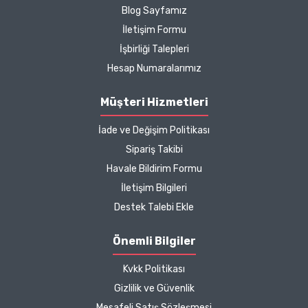
yönetmeliklere uygun şekilde paylaşılmaktadır.
Blog Sayfamız
sebebimdi iletişim ve ürün
İletişim Formu
hakkında detaylı bilgiler
İşbirliği Talepleri
hızlı kargo bütün işleyiş
çok güzel
Hesap Numaralarımız
B... P... | 11/04/2025
Müşteri Hizmetleri
İade ve Değişim Politikası
Kargo çok hızlıydı. Ürün
Sipariş Takibi
içeriğinden ise çok
Havale Bildirim Formu
memnun kaldım. Bizlere
boykotsuz bu kadar güzel
İletişim Bilgileri
seçenekler sunduğunuz
Destek Talebi Ekle
için de ayrıca teşekkür
ediyor ve iyi çalışmalar
Önemli Bilgiler
diliyorum.
Kvkk Politikası
Zeynep Akgöz |
Gizlilik ve Güvenlik
25/03/2025
Mesafeli Satış Sözleşmesi