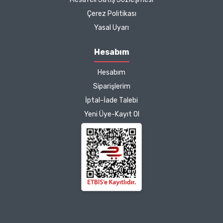
Çerez Politikası
Kargo çok hızlıydı. Ürünün
Yasal Uyarı
etkisinden de çok
memnun kaldım.
Hesabım
Çalışmalarınız için
Hesabım
teşekkür ediyorum.
Herkesin emeğine sağlık :)
Siparişlerim
İptal-İade Talebi
Zeynep Akgöz |
Yeni Üye-Kayıt Ol
25/03/2025
Deneyimini Paylaş
Diğer yorumları göster