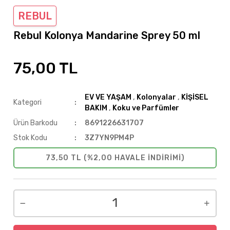
REBUL
Rebul Kolonya Mandarine Sprey 50 ml
75,00 TL
EV VE YAŞAM
,
Kolonyalar
,
KİŞİSEL
Kategori
BAKIM
,
Koku ve Parfümler
Ürün Barkodu
8691226631707
Stok Kodu
3Z7YN9PM4P
73,50 TL (%2,00 HAVALE INDIRIMI)