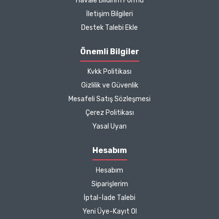
Havale Bildirim Formu
memnun kaldım. Bizlere
boykotsuz bu kadar güzel
İletişim Bilgileri
seçenekler sunduğunuz
Destek Talebi Ekle
için de ayrıca teşekkür
ediyor ve iyi çalışmalar
Önemli Bilgiler
diliyorum.
Kvkk Politikası
Zeynep Akgöz |
Gizlilik ve Güvenlik
25/03/2025
Mesafeli Satış Sözleşmesi
Çerez Politikası
Kargo çok hızlıydı. Ürünün
Yasal Uyarı
etkisinden de çok
memnun kaldım.
Hesabım
Çalışmalarınız için
Hesabım
teşekkür ediyorum.
Herkesin emeğine sağlık :)
Siparişlerim
İptal-İade Talebi
Zeynep Akgöz |
Yeni Üye-Kayıt Ol
25/03/2025