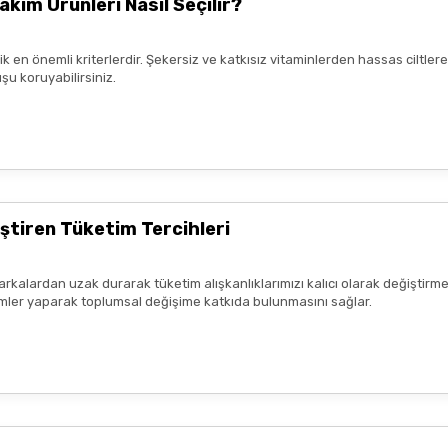
akım Ürünleri Nasıl Seçilir?
rik en önemli kriterlerdir. Şekersiz ve katkısız vitaminlerden hassas ciltl
şu koruyabilirsiniz.
mnun kaldım. Çalışmalarınız için
ştiren Tüketim Tercihleri
arkalardan uzak durarak tüketim alışkanlıklarımızı kalıcı olarak değiştirme
seçimler yaparak toplumsal değişime katkıda bulunmasını sağlar.