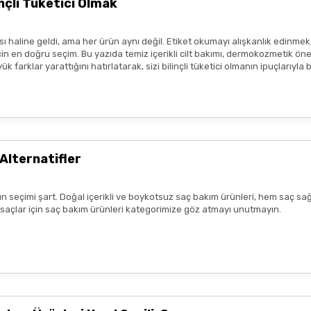
çli Tüketici Olmak
sı durumunda ürün kullanımını durdurunuz ve bir uzmana başvurunuz.
ısı var
ım metinleri ya da görseller, hiçbir şekilde ürünlerin
tedavi edici e
 haline geldi, ama her ürün aynı değil. Etiket okumayı alışkanlık edinmek
tmeliklere uygun şekilde paylaşılmaktadır.
 en doğru seçim. Bu yazıda temiz içerikli cilt bakımı, dermokozmetik öneril
 farklar yarattığını hatırlatarak, sizi bilinçli tüketici olmanın ipuçlarıyla
zlı geldi,özenli paketlenmişti.
r benim aldıklarım burada daha
Alternatifler
n seçimi şart. Doğal içerikli ve boykotsuz saç bakım ürünleri, hem saç sağ
lk tercih sebebimdi iletişim ve
k saçlar için saç bakım ürünleri kategorimize göz atmayı unutmayın.
yiş çok güzel
nun kaldım. Bizlere boykotsuz bu
teşekkür ediyor ve iyi çalışmalar