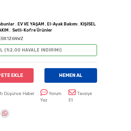
abunlar
,
EV VE YAŞAM
,
El-Ayak Bakımı
,
KİŞİSEL
AKIM
,
Setli-Kofre Ürünler
EBK1Z6NWZ
L (%2,00 HAVALE INDIRIMI)
PETE EKLE
HEMEN AL
atı Düşünce Haber
Yorum
Tavsiye
Yaz
Et