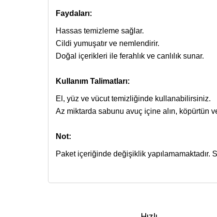
Faydaları:
Hassas temizleme sağlar.
Cildi yumuşatır ve nemlendirir.
Doğal içerikleri ile ferahlık ve canlılık sunar.
Kullanım Talimatları:
El, yüz ve vücut temizliğinde kullanabilirsiniz.
Az miktarda sabunu avuç içine alın, köpürtün v
Not:
Paket içeriğinde değişiklik yapılamamaktadır. S
İçerik bulunamadı.
27 Eylül 2016 tarihinde Resmi Gazete’de yayınlan
Bu ürünün fiyat bilgisi, resim, ürün açıklamalarında
Cilt tahrislerinde işe yarıyor.
İyi Kapsül
web sitesi ve İyi Kapsül’e ait diğer dij
banka kartları ve kredi kartlarına taksitlendirme
Görüş ve önerileriniz için teşekkür ederiz.
Kozmetik Ürünler Yönetmeliği
ve ilgili me
F... A... | 06/10/2025
imkanından faydalanabilirsiniz.
dermokozmetik ürünler
gibi internetten satışın
Hızlı