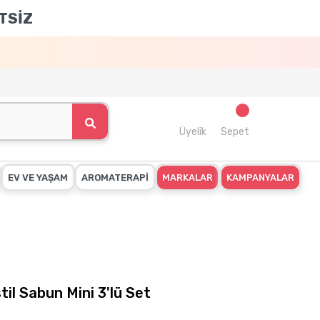
TSİZ
Üyelik
Sepet
EV VE YAŞAM
AROMATERAPİ
MARKALAR
KAMPANYALAR
l Sabun Mini 3'lü Set