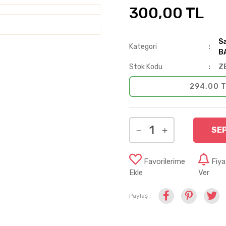
300,00 TL
S
Kategori
B
Stok Kodu
Z
294,00 T
SE
Favorilerime
Fiy
Ekle
Ver
Paylaş :