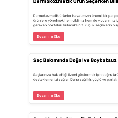
Dermokozmetik Ürün Seçerken Bilin
gözlemlenmesi önerilir. Ciltte hassasiyet oluşma
Cok memnunum sadece bazı ürünler de stok sıkınt
İyi Kapsül
üzerinden sunulan ürün bilgileri, tanıt
Dermokozmetik ürünler hayatımızın önemli bir parçası
reklam ve bilgilendirme amacıyla
, ilgili yöne
N... Ş... | 13/08/2025
ürünlere yönelmek hem cildimiz hem de vicdanımız için
gereken noktaları bulacaksınız. Küçük seçimlerin büyük
İlk alışverişimdi,çok memnun kaldım. Kargom hı
Devamını Oku
Fiyatları piyasadan araştıranlar farkedecekti
uygundu
Saç Bakımında Doğal ve Boykotsuz 
k... ö... | 20/05/2025
Saçlarınıza hak ettiği özeni göstermek için doğru ürü
3.alışverişim çok memnunum boykot hassasiyeti i
desteklemenizi sağlar. Daha sağlıklı, güçlü ve parla
ürün hakkında detaylı bilgiler hızlı kargo bütün işle
B... P... | 11/04/2025
Devamını Oku
Kargo çok hızlıydı. Ürün içeriğinden ise çok mem
kadar güzel seçenekler sunduğunuz için de ayrıca 