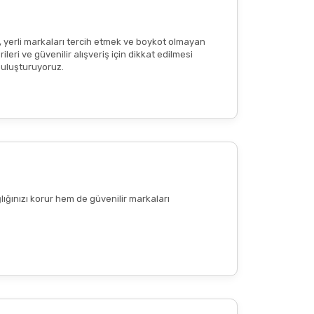
tkisi olduğu anlamına gelmemekte
; bu içerikler
, yerli markaları tercih etmek ve boykot olmayan
eri ve güvenilir alışveriş için dikkat edilmesi
 buluşturuyoruz.
lığınızı korur hem de güvenilir markaları