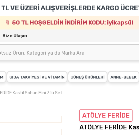
 TL VE ÜZERİ ALIŞVERİŞLERDE KARGO ÜCRE
50 TL HOŞGELDİN İNDİRİM KODU: iyikapsül
m-Bize Ulaşın
IM
GIDA TAKVİYESİ VE VİTAMİN
GÜNEŞ ÜRÜNLERİ
ANNE-BEBEK
RİDE Kastil Sabun Mini 3'lü Set
ATÖLYE FERİDE
ATÖLYE FERİDE Kasti