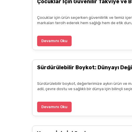
Çocuklar İçin Güvenilir Takviye ve B
diliyorum.
Zeynep Akgöz | 25/03/2025
Çocuklar için ürün seçerken güvenilirlik ve temiz içe
markaları tercih ederek hem sağlığı hem de etik duru
Kargo çok hızlıydı. Ürünün etkisinden de çok me
teşekkür ediyorum. Herkesin emeğine sağlık :)
Devamını Oku
Zeynep Akgöz | 25/03/2025
Sürdürülebilir Boykot: Dünyayı Deği
Deneyimini Paylaş
Sürdürülebilir boykot, değerlerimize aykırı ürün ve m
adil, çevre dostu ve sağlıklı bir dünya için bilinçli 
Devamını Oku