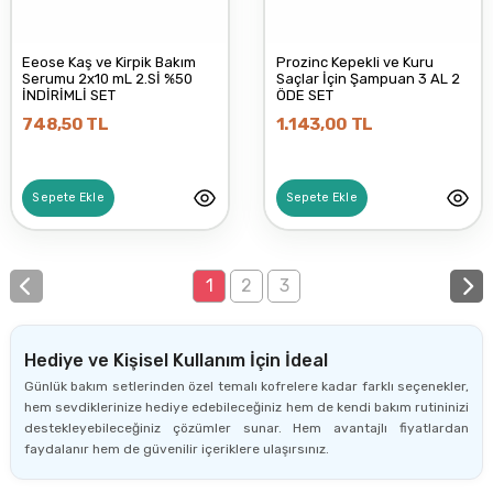
Eeose Kaş ve Kirpik Bakım
Prozinc Kepekli ve Kuru
Serumu 2x10 mL 2.Sİ %50
Saçlar İçin Şampuan 3 AL 2
İNDİRİMLİ SET
ÖDE SET
748,50 TL
1.143,00 TL
Sepete Ekle
Sepete Ekle
1
2
3
Hediye ve Kişisel Kullanım İçin İdeal
Günlük bakım setlerinden özel temalı kofrelere kadar farklı seçenekler,
hem sevdiklerinize hediye edebileceğiniz hem de kendi bakım rutininizi
destekleyebileceğiniz çözümler sunar. Hem avantajlı fiyatlardan
faydalanır hem de güvenilir içeriklere ulaşırsınız.