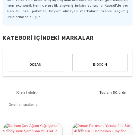
Makyaj Ürünleri
Probiyotikler
Diğer Aromaterapi Ürünleri
Dudak Bakımı
Demir
Aromaterapötik Güneş
Bebek Tırnak Makası
hem ekonomik hem de pratik alışveriş imkânı sunar. İyi Kapsül’de yer
alan bu özel paketler, boykot olmayan markaların özenle seçilmiş
Medikal-Sağlık Ürünleri
Propolis İçeren Ürünler
Kalsiyum
Diğer Bebek Ürünleri
ürünlerinden oluşur.
Krom
KATEGORI İÇINDEKI MARKALAR
Magnezyumlar
Selenyum
Kompleks Mineraller
OCEAN
BIOXCIN
Biotin
Folik Asit
Stoktakiler
Toplam 50 ürün
%41
YENİ