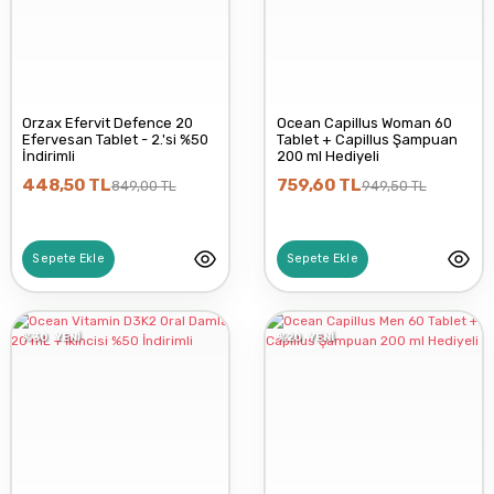
Orzax Efervit Defence 20
Ocean Capillus Woman 60
Efervesan Tablet - 2.'si %50
Tablet + Capillus Şampuan
İndirimli
200 ml Hediyeli
448,50 TL
759,60 TL
849,00 TL
949,50 TL
Sepete Ekle
Sepete Ekle
%30
YENİ
%20
YENİ