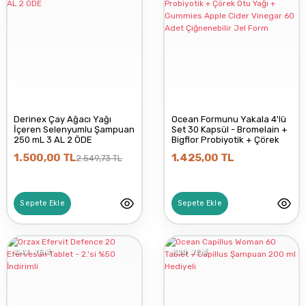
Derinex Çay Ağacı Yağı
Ocean Formunu Yakala 4'lü
İçeren Selenyumlu Şampuan
Set 30 Kapsül - Bromelain +
250 mL 3 AL 2 ÖDE
Bigflor Probiyotik + Çörek
Otu Yağı + Gummies Apple
1.500,00 TL
1.425,00 TL
2.549,73 TL
Cider Vinegar 60 Adet
Çiğnenebilir Jel Form
Sepete Ekle
Sepete Ekle
%47
YENİ
%20
YENİ