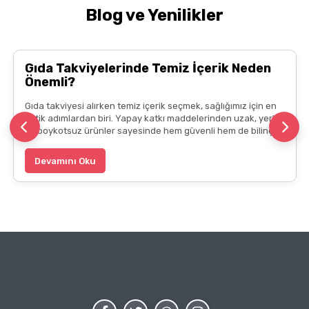
Blog ve Yenilikler
Gıda Takviyelerinde Temiz İçerik Neden
Önemli?
Gıda takviyesi alırken temiz içerik seçmek, sağlığımız için en
kritik adımlardan biri. Yapay katkı maddelerinden uzak, yerli
ve boykotsuz ürünler sayesinde hem güvenli hem de bilinçli
bir tercih yapabilirsiniz. Doğru seçimler için gıda takviyesi ve
vitamin kategorimze göz atın ve sağlığınızı desteklerken etik
Devamını Oku
duruşunuzu da koruyun.