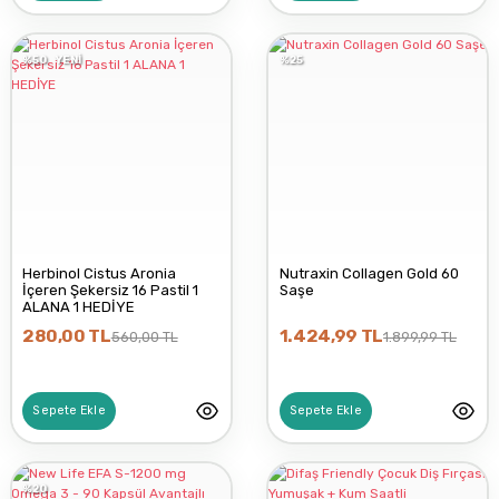
%50
YENİ
%25
Herbinol Cistus Aronia
Nutraxin Collagen Gold 60
İçeren Şekersiz 16 Pastil 1
Saşe
ALANA 1 HEDİYE
280,00 TL
1.424,99 TL
560,00 TL
1.899,99 TL
Sepete Ekle
Sepete Ekle
%20