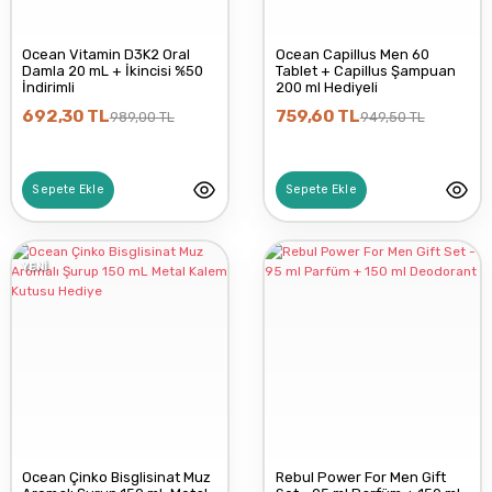
Ocean Vitamin D3K2 Oral
Ocean Capillus Men 60
Damla 20 mL + İkincisi %50
Tablet + Capillus Şampuan
İndirimli
200 ml Hediyeli
692,30 TL
759,60 TL
989,00 TL
949,50 TL
Sepete Ekle
Sepete Ekle
YENİ
Ocean Çinko Bisglisinat Muz
Rebul Power For Men Gift