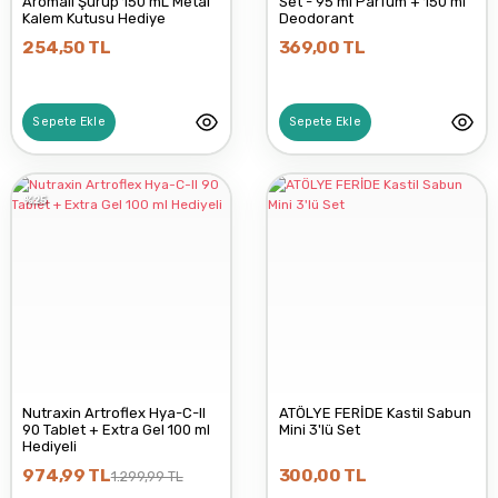
Aromalı Şurup 150 mL Metal
Set - 95 ml Parfüm + 150 ml
Kalem Kutusu Hediye
Deodorant
254,50 TL
369,00 TL
Sepete Ekle
Sepete Ekle
%25
Nutraxin Artroflex Hya-C-II
ATÖLYE FERİDE Kastil Sabun
90 Tablet + Extra Gel 100 ml
Mini 3'lü Set
Hediyeli
974,99 TL
300,00 TL
1.299,99 TL