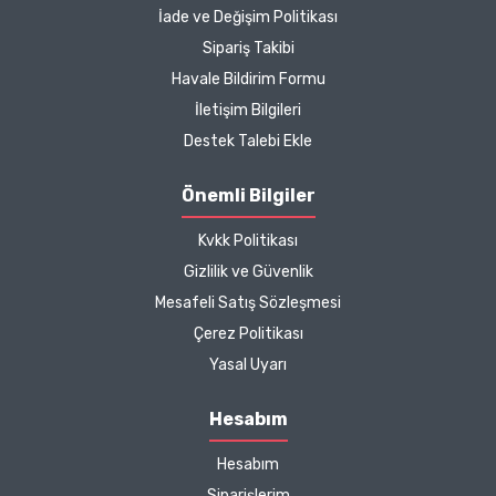
İade ve Değişim Politikası
Kargo çok hızlıydı. Ürün
Sipariş Takibi
içeriğinden ise çok
Havale Bildirim Formu
memnun kaldım. Bizlere
boykotsuz bu kadar güzel
İletişim Bilgileri
seçenekler sunduğunuz
Destek Talebi Ekle
için de ayrıca teşekkür
ediyor ve iyi çalışmalar
Önemli Bilgiler
diliyorum.
Kvkk Politikası
Zeynep Akgöz |
Gizlilik ve Güvenlik
25/03/2025
Mesafeli Satış Sözleşmesi
Çerez Politikası
Kargo çok hızlıydı. Ürünün
Yasal Uyarı
etkisinden de çok
memnun kaldım.
Hesabım
Çalışmalarınız için
Hesabım
teşekkür ediyorum.
Herkesin emeğine sağlık :)
Siparişlerim