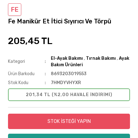
FE
Fe Manikür Et İtici Sıyırıcı Ve Törpü
205,45 TL
El-Ayak Bakımı
,
Tırnak Bakımı
,
Ayak
Kategori
Bakım Ürünleri
Ürün Barkodu
8693203019553
Stok Kodu
7HMDYVHYXR
201,34 TL (%2,00 HAVALE INDIRIMI)
STOK İSTEĞİ YAPIN