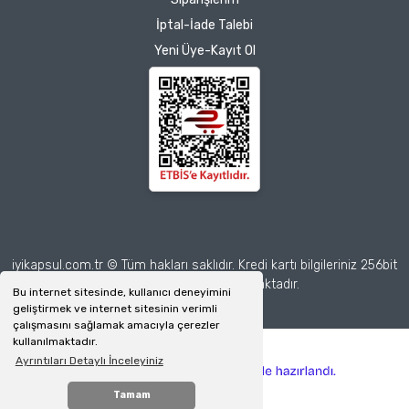
İptal-İade Talebi
Zeynep Akgöz |
Yeni Üye-Kayıt Ol
25/03/2025
Deneyimini Paylaş
Diğer yorumları göster
iyikapsul.com.tr © Tüm hakları saklıdır. Kredi kartı bilgileriniz 256bit
SSL sertifikası ile korunmaktadır.
Bu internet sitesinde, kullanıcı deneyimini
geliştirmek ve internet sitesinin verimli
çalışmasını sağlamak amacıyla çerezler
kullanılmaktadır.
Ayrıntıları Detaylı İnceleyiniz
ile
ideasoft
e-
hazırlandı.
ticaret
Tamam
WhatsApp İletişim
paketleri