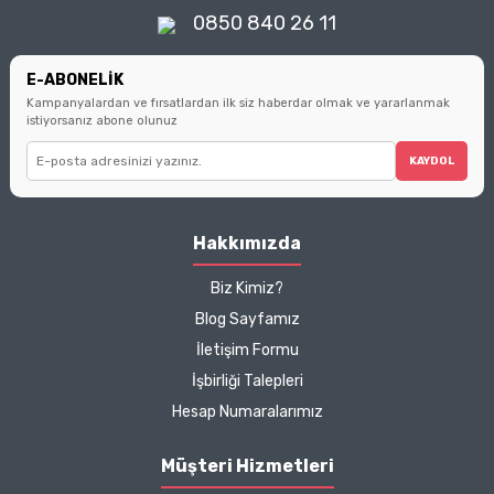
hatırlatarak, sizi bilinçli
0850 840 26 11
tüketici olmanın
ipuçlarıyla
buluşturuyoruz.
E-ABONELİK
Kampanyalardan ve fırsatlardan ilk siz haberdar olmak ve yararlanmak
istiyorsanız abone olunuz
KAYDOL
Hakkımızda
Biz Kimiz?
Blog Sayfamız
İletişim Formu
İşbirliği Talepleri
Hesap Numaralarımız
Müşteri Hizmetleri