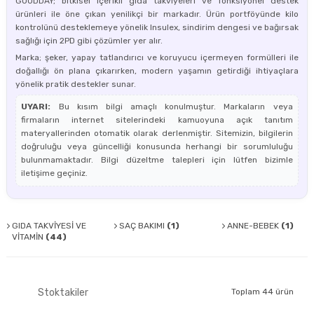
GOODDAY; bitkisel içerikli gıda takviyeleri ve fonksiyonel destek
ürünleri ile öne çıkan yenilikçi bir markadır. Ürün portföyünde kilo
kontrolünü desteklemeye yönelik Insulex, sindirim dengesi ve bağırsak
sağlığı için 2PD gibi çözümler yer alır.
Marka; şeker, yapay tatlandırıcı ve koruyucu içermeyen formülleri ile
doğallığı ön plana çıkarırken, modern yaşamın getirdiği ihtiyaçlara
yönelik pratik destekler sunar.
UYARI:
Bu kısım bilgi amaçlı konulmuştur. Markaların veya
firmaların internet sitelerindeki kamuoyuna açık tanıtım
materyallerinden otomatik olarak derlenmiştir. Sitemizin, bilgilerin
doğruluğu veya güncelliği konusunda herhangi bir sorumluluğu
bulunmamaktadır. Bilgi düzeltme talepleri için lütfen bizimle
iletişime geçiniz.
GIDA TAKVİYESİ VE
SAÇ BAKIMI
(1)
ANNE-BEBEK
(1)
VİTAMİN
(44)
Stoktakiler
Toplam 44 ürün