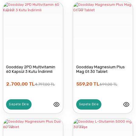
%44
%20
Goodday 2PD Multivitamin
Goodday Magnesium Plus
60 Kapsül 3 Kutu İndirimli
Mag Gt 30 Tablet
2.700,00 TL
559,20 TL
4.797,00 TL
699,00 TL
Sepete Ekle
Sepete Ekle
%20
%20