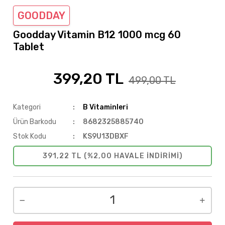
GOODDAY
Goodday Vitamin B12 1000 mcg 60
Tablet
399,20 TL
%20
499,00 TL
Kategori
B Vitaminleri
Ürün Barkodu
8682325885740
Stok Kodu
KS9U13DBXF
391,22 TL (%2,00 HAVALE INDIRIMI)