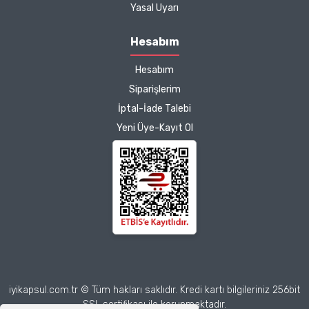
Kargo çok hızlıydı. Ürünün
Yasal Uyarı
etkisinden de çok
memnun kaldım.
Hesabım
Çalışmalarınız için
Hesabım
teşekkür ediyorum.
Herkesin emeğine sağlık :)
Siparişlerim
İptal-İade Talebi
Zeynep Akgöz |
Yeni Üye-Kayıt Ol
25/03/2025
Deneyimini Paylaş
Diğer yorumları göster
iyikapsul.com.tr © Tüm hakları saklıdır. Kredi kartı bilgileriniz 256bit
SSL sertifikası ile korunmaktadır.