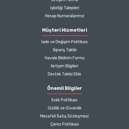
hakkında detaylı bilgiler
İşbirliği Talepleri
hızlı kargo bütün işleyiş
çok güzel
Hesap Numaralarımız
B... P... | 11/04/2025
Müşteri Hizmetleri
İade ve Değişim Politikası
Kargo çok hızlıydı. Ürün
Sipariş Takibi
içeriğinden ise çok
Havale Bildirim Formu
memnun kaldım. Bizlere
boykotsuz bu kadar güzel
İletişim Bilgileri
seçenekler sunduğunuz
Destek Talebi Ekle
için de ayrıca teşekkür
ediyor ve iyi çalışmalar
Önemli Bilgiler
diliyorum.
Kvkk Politikası
Zeynep Akgöz |
Gizlilik ve Güvenlik
25/03/2025
Mesafeli Satış Sözleşmesi
Çerez Politikası