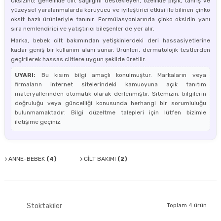
Oksizinc; genellikle cilt sağlığını destekleyen, özellikle pişik, tahriş ve
yüzeysel yaralanmalarda koruyucu ve iyileştirici etkisi ile bilinen çinko
oksit bazlı ürünleriyle tanınır. Formülasyonlarında çinko oksidin yanı
sıra nemlendirici ve yatıştırıcı bileşenler de yer alır.
Marka, bebek cilt bakımından yetişkinlerdeki deri hassasiyetlerine
kadar geniş bir kullanım alanı sunar. Ürünleri, dermatolojik testlerden
geçirilerek hassas ciltlere uygun şekilde üretilir.
UYARI:
Bu kısım bilgi amaçlı konulmuştur. Markaların veya
firmaların internet sitelerindeki kamuoyuna açık tanıtım
materyallerinden otomatik olarak derlenmiştir. Sitemizin, bilgilerin
doğruluğu veya güncelliği konusunda herhangi bir sorumluluğu
bulunmamaktadır. Bilgi düzeltme talepleri için lütfen bizimle
iletişime geçiniz.
ANNE-BEBEK
(4)
CİLT BAKIMI
(2)
Stoktakiler
Toplam 4 ürün