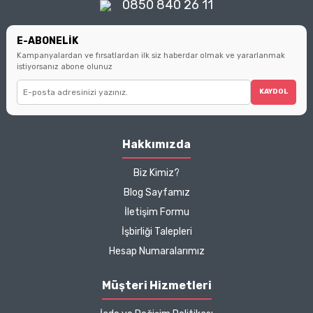
0850 840 26 11
tüketici olmanın
ipuçlarıyla
buluşturuyoruz.
E-ABONELİK
Kampanyalardan ve fırsatlardan ilk siz haberdar olmak ve yararlanmak
istiyorsanız abone olunuz
KAYDOL
Hakkımızda
Biz Kimiz?
Blog Sayfamız
İletişim Formu
İşbirliği Talepleri
Hesap Numaralarımız
Müşteri Hizmetleri