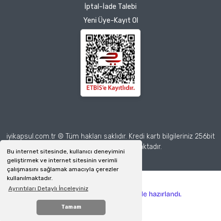
İptal-İade Talebi
Yeni Üye-Kayıt Ol
iyikapsul.com.tr © Tüm hakları saklıdır. Kredi kartı bilgileriniz 256bit
SSL sertifikası ile korunmaktadır.
Bu internet sitesinde, kullanıcı deneyimini
geliştirmek ve internet sitesinin verimli
çalışmasını sağlamak amacıyla çerezler
kullanılmaktadır.
Ayrıntıları Detaylı İnceleyiniz
ile
ideasoft
e-
hazırlandı.
ticaret
Tamam
WhatsApp İletişim
paketleri