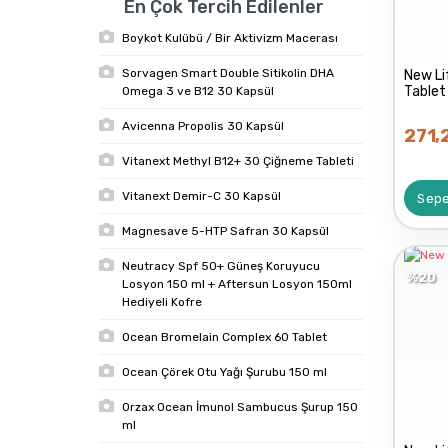
En Çok Tercih Edilenler
Boykot Kulübü / Bir Aktivizm Macerası
Sorvagen Smart Double Sitikolin DHA
New Li
Tablet
Omega 3 ve B12 30 Kapsül
Avicenna Propolis 30 Kapsül
271,
Vitanext Methyl B12+ 30 Çiğneme Tableti
Vitanext Demir-C 30 Kapsül
Sepe
Magnesave 5-HTP Safran 30 Kapsül
Neutracy Spf 50+ Güneş Koruyucu
%20
Losyon 150 ml + Aftersun Losyon 150ml
Hediyeli Kofre
Ocean Bromelain Complex 60 Tablet
Ocean Çörek Otu Yağı Şurubu 150 ml
Orzax Ocean İmunol Sambucus Şurup 150
ml