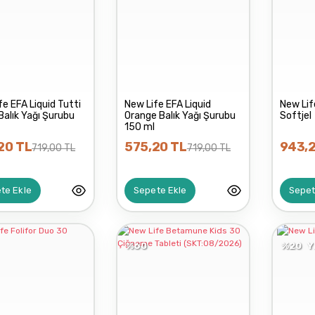
fe EFA Liquid Tutti
New Life EFA Liquid
New Li
 Balık Yağı Şurubu
Orange Balık Yağı Şurubu
Softjel
150 ml
20 TL
575,20 TL
943,2
719,00 TL
719,00 TL
te Ekle
Sepete Ekle
Sepet
%60
%20
Y