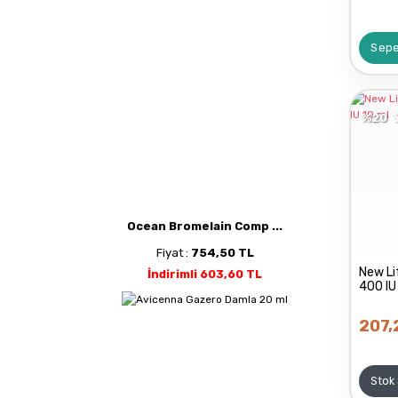
Sepe
%20
Ocean Bromelain Comp ...
Fiyat :
754,50 TL
New Li
İndirimli 603,60 TL
400 IU
207,
Stok