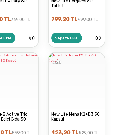
e EFA Daily 60
New Life Bergacol 60
Tablet
0 TL
799,20 TL
769,00 TL
999,00 TL
e Ekle
Sepete Ekle
%20
e B Active Trio
New Life Mena K2+D3 30
 Edici Gıda 30
Kapsül
0 TL
423,20 TL
559,00 TL
529,00 TL