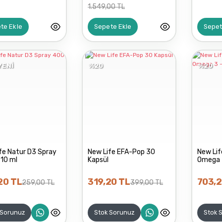
1.549,00 TL
te Ekle
Sepete Ekle
Sepet
YENİ
%20
%20
fe Natur D3 Spray
New Life EFA-Pop 30
New Lif
 10 ml
Kapsül
Omega 3
20 TL
319,20 TL
703,2
259,00 TL
399,00 TL
 Sorunuz
Stok Sorunuz
Stok 