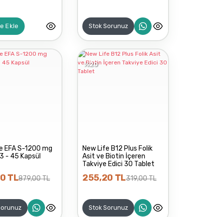
Stok Sorunuz
e Ekle
%20
e EFA S-1200 mg
New Life B12 Plus Folik
 - 45 Kapsül
Asit ve Biotin İçeren
Takviye Edici 30 Tablet
0 TL
255,20 TL
879,00 TL
319,00 TL
Sorunuz
Stok Sorunuz