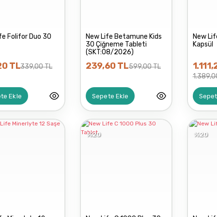
fe Folifor Duo 30
New Life Betamune Kids
New Lif
30 Çiğneme Tableti
Kapsül
(SKT:08/2026)
20 TL
239,60 TL
1.111
339,00 TL
599,00 TL
1.389,0
te Ekle
Sepete Ekle
Sepet
%20
%20