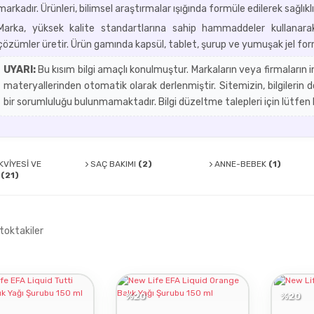
markadır. Ürünleri, bilimsel araştırmalar ışığında formüle edilerek sağlı
Marka, yüksek kalite standartlarına sahip hammaddeler kullanarak, 
çözümler üretir. Ürün gamında kapsül, tablet, şurup ve yumuşak jel for
UYARI:
Bu kısım bilgi amaçlı konulmuştur. Markaların veya firmaların
materyallerinden otomatik olarak derlenmiştir. Sitemizin, bilgilerin
bir sorumluluğu bulunmamaktadır. Bilgi düzeltme talepleri için lütfen b
KVİYESİ VE
SAÇ BAKIMI
(2)
ANNE-BEBEK
(1)
N
(21)
toktakiler
%20
%20