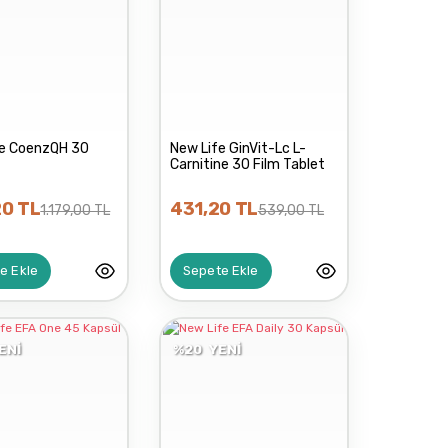
fe CoenzQH 30
New Life GinVit-Lc L-
Carnitine 30 Film Tablet
0 TL
431,20 TL
1.179,00 TL
539,00 TL
e Ekle
Sepete Ekle
ENİ
%20
YENİ