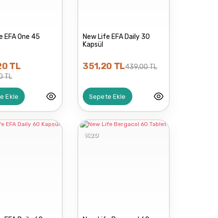
e EFA One 45
New Life EFA Daily 30
Kapsül
,20 TL
351,20 TL
439,00 TL
0 TL
e Ekle
Sepete Ekle
%20