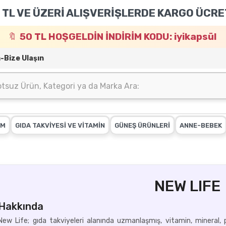
 TL VE ÜZERİ ALIŞVERİŞLERDE KARGO ÜCRE
50 TL HOŞGELDİN İNDİRİM KODU: iyikapsül
m-Bize Ulaşın
IM
GIDA TAKVİYESİ VE VİTAMİN
GÜNEŞ ÜRÜNLERİ
ANNE-BEBEK
NEW LIFE
Hakkında
New Life; gıda takviyeleri alanında uzmanlaşmış, vitamin, mineral,