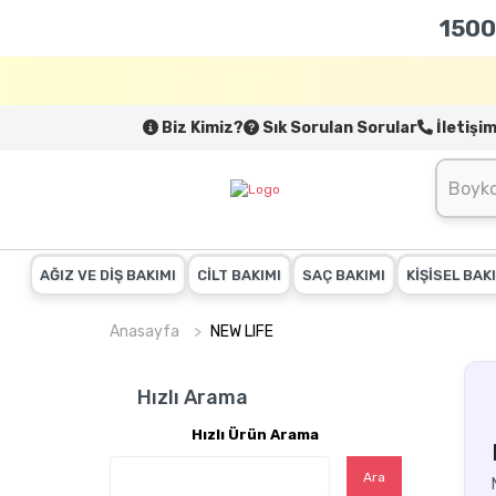
1500
Biz Kimiz?
Sık Sorulan Sorular
İletişi
AĞIZ VE DİŞ BAKIMI
CİLT BAKIMI
SAÇ BAKIMI
KİŞİSEL BAK
Anasayfa
NEW LIFE
Hızlı Arama
Hızlı Ürün Arama
Ara