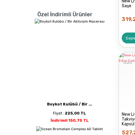
New Li
Saşe
Özel İndirimli Ürünler
319,
Sepe
%20
Boykot Kulübü / Bir ...
Fiyat :
225,00 TL
New L
Takviy
İndirimli 150,75 TL
Kapsül
527,