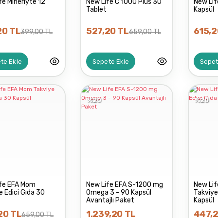
fe Minerlyte 12
New Life C 1000 Plus 30
New Lif
Tablet
Kapsül
20 TL
527,20 TL
615,2
399,00 TL
659,00 TL
te Ekle
Sepete Ekle
Sepet
%20
%20
ife EFA Mom
New Life EFA S-1200 mg
New Lif
e Edici Gıda 30
Omega 3 - 90 Kapsül
Takviye
Avantajlı Paket
Kapsül
20 TL
1.239,20 TL
447,2
659,00 TL