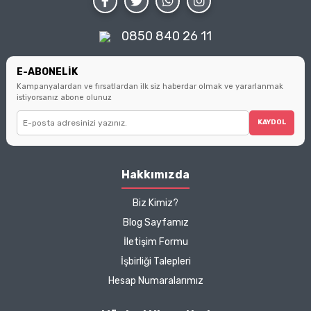
Küçük seçimlerin büyük
farklar yarattığını
hatırlatarak, sizi bilinçli
0850 840 26 11
tüketici olmanın
ipuçlarıyla
buluşturuyoruz.
E-ABONELİK
Kampanyalardan ve fırsatlardan ilk siz haberdar olmak ve yararlanmak
istiyorsanız abone olunuz
KAYDOL
Hakkımızda
Biz Kimiz?
Blog Sayfamız
İletişim Formu
İşbirliği Talepleri
Hesap Numaralarımız