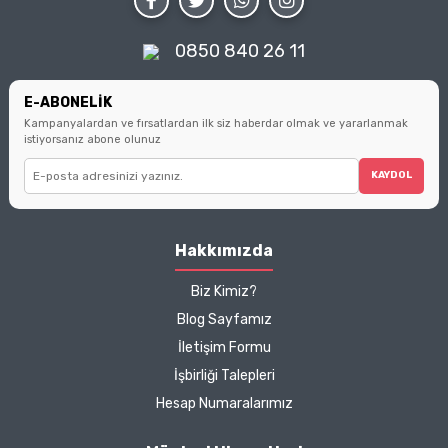
Küçük seçimlerin büyük
farklar yarattığını
hatırlatarak, sizi bilinçli
0850 840 26 11
tüketici olmanın
ipuçlarıyla
buluşturuyoruz.
E-ABONELİK
Kampanyalardan ve fırsatlardan ilk siz haberdar olmak ve yararlanmak
istiyorsanız abone olunuz
KAYDOL
Hakkımızda
Biz Kimiz?
Blog Sayfamız
İletişim Formu
İşbirliği Talepleri
Hesap Numaralarımız