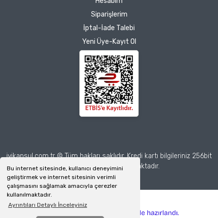
Hesabım
Siparişlerim
İptal-İade Talebi
Yeni Üye-Kayıt Ol
iyikapsul.com.tr © Tüm hakları saklıdır. Kredi kartı bilgileriniz 256bit
SSL sertifikası ile korunmaktadır.
Bu internet sitesinde, kullanıcı deneyimini
geliştirmek ve internet sitesinin verimli
çalışmasını sağlamak amacıyla çerezler
kullanılmaktadır.
Ayrıntıları Detaylı İnceleyiniz
ile
ideasoft
e-