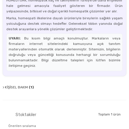
HOMEOTÜRK; homeopatik ilaç ve takviyelerin Türkiye’de daha erişilebilir
hale gelmesi amacıyla faaliyet gösteren bir firmadır. Ürün
yelpazesinde, bitkisel ve doğal içerikli homeopatik çözümler yer alır.
Marka, homeopati ilkelerine dayalı ürünleriyle bireylerin sağlıklı yaşam
yolculuğuna destek olmayı hedefler. Geleneksel tıbbın yanında doğal
destek arayanlara yönelik çözümler geliştirmektedir.
UYARI:
Bu kısım bilgi amaçlı konulmuştur. Markaların veya
firmaların internet sitelerindeki kamuoyuna açık tanıtım
materyallerinden otomatik olarak derlenmiştir. Sitemizin, bilgilerin
doğruluğu veya güncelliği konusunda herhangi bir sorumluluğu
bulunmamaktadır. Bilgi düzeltme talepleri için lütfen bizimle
iletişime geçiniz.
KİŞİSEL BAKIM
(1)
Stoktakiler
Toplam 1 ürün