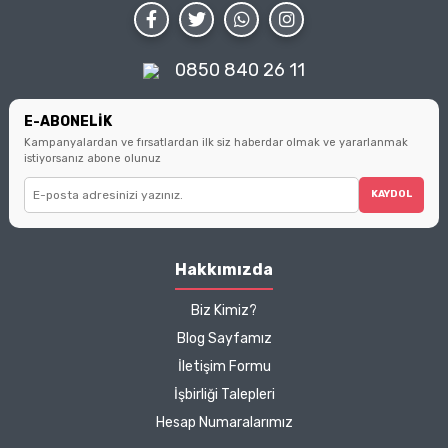
koruyun.
noktaları bulacaksınız.
Küçük seçimlerin büyük
farklar yarattığını
hatırlatarak, sizi bilinçli
0850 840 26 11
tüketici olmanın
ipuçlarıyla
buluşturuyoruz.
E-ABONELİK
Kampanyalardan ve fırsatlardan ilk siz haberdar olmak ve yararlanmak
istiyorsanız abone olunuz
KAYDOL
Hakkımızda
Biz Kimiz?
Blog Sayfamız
İletişim Formu
İşbirliği Talepleri
Hesap Numaralarımız