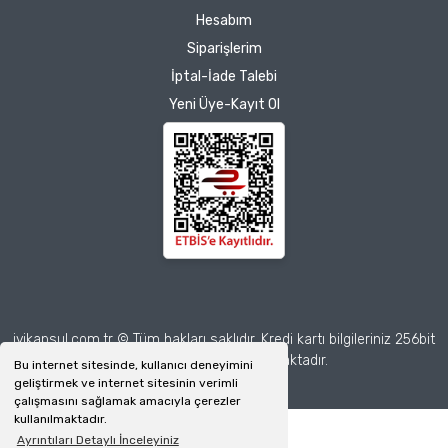
Hesabım
Siparişlerim
İptal-İade Talebi
Yeni Üye-Kayıt Ol
iyikapsul.com.tr © Tüm hakları saklıdır. Kredi kartı bilgileriniz 256bit
SSL sertifikası ile korunmaktadır.
Bu internet sitesinde, kullanıcı deneyimini
geliştirmek ve internet sitesinin verimli
çalışmasını sağlamak amacıyla çerezler
kullanılmaktadır.
Ayrıntıları Detaylı İnceleyiniz