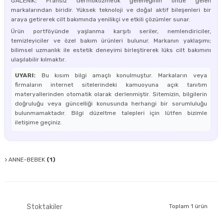
GALENİK; Fransız dermokozmetik geleneğinin önde gelen
markalarından biridir. Yüksek teknoloji ve doğal aktif bileşenleri bir
araya getirerek cilt bakımında yenilikçi ve etkili çözümler sunar.
Ürün portföyünde yaşlanma karşıtı seriler, nemlendiriciler,
temizleyiciler ve özel bakım ürünleri bulunur. Markanın yaklaşımı;
bilimsel uzmanlık ile estetik deneyimi birleştirerek lüks cilt bakımını
ulaşılabilir kılmaktır.
UYARI:
Bu kısım bilgi amaçlı konulmuştur. Markaların veya
firmaların internet sitelerindeki kamuoyuna açık tanıtım
materyallerinden otomatik olarak derlenmiştir. Sitemizin, bilgilerin
doğruluğu veya güncelliği konusunda herhangi bir sorumluluğu
bulunmamaktadır. Bilgi düzeltme talepleri için lütfen bizimle
iletişime geçiniz.
ANNE-BEBEK
(1)
Stoktakiler
Toplam 1 ürün