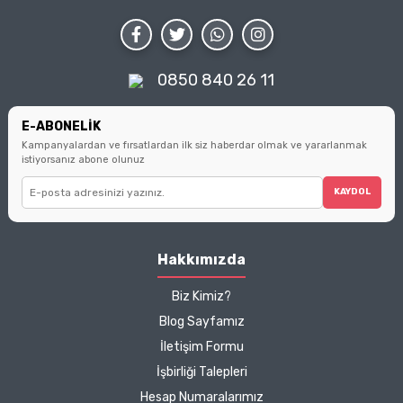
duruşunuzu da
edilmesi gereken
atm
koruyun.
noktaları bulacaksınız.
Küçük seçimlerin büyük
farklar yarattığını
hatırlatarak, sizi bilinçli
0850 840 26 11
tüketici olmanın
ipuçlarıyla
buluşturuyoruz.
E-ABONELİK
Kampanyalardan ve fırsatlardan ilk siz haberdar olmak ve yararlanmak
istiyorsanız abone olunuz
KAYDOL
Hakkımızda
Biz Kimiz?
Blog Sayfamız
İletişim Formu
İşbirliği Talepleri
Hesap Numaralarımız