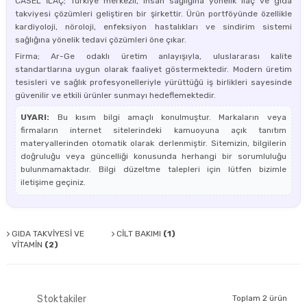
CASEL İLAÇ; Türkiye merkezli, insan sağlığına yönelik ilaç ve gıda
takviyesi çözümleri geliştiren bir şirkettir. Ürün portföyünde özellikle
kardiyoloji, nöroloji, enfeksiyon hastalıkları ve sindirim sistemi
sağlığına yönelik tedavi çözümleri öne çıkar.
Firma; Ar-Ge odaklı üretim anlayışıyla, uluslararası kalite
standartlarına uygun olarak faaliyet göstermektedir. Modern üretim
tesisleri ve sağlık profesyonelleriyle yürüttüğü iş birlikleri sayesinde
güvenilir ve etkili ürünler sunmayı hedeflemektedir.
UYARI:
Bu kısım bilgi amaçlı konulmuştur. Markaların veya
firmaların internet sitelerindeki kamuoyuna açık tanıtım
materyallerinden otomatik olarak derlenmiştir. Sitemizin, bilgilerin
doğruluğu veya güncelliği konusunda herhangi bir sorumluluğu
bulunmamaktadır. Bilgi düzeltme talepleri için lütfen bizimle
iletişime geçiniz.
GIDA TAKVİYESİ VE
CİLT BAKIMI
(1)
VİTAMİN
(2)
Stoktakiler
Toplam 2 ürün