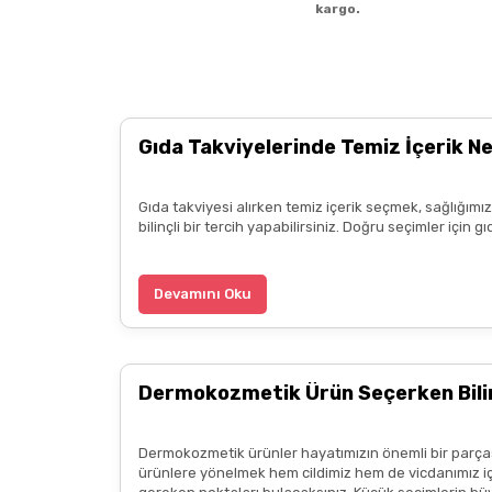
kargo.
3.alışverişim çok memnunum boykot hassasiyeti i
ürün hakkında detaylı bilgiler hızlı kargo bütün işle
B... P... | 11/04/2025
Gıda Takviyelerinde Temiz İçerik N
Kargo çok hızlıydı. Ürün içeriğinden ise çok mem
Gıda takviyesi alırken temiz içerik seçmek, sağlığım
kadar güzel seçenekler sunduğunuz için de ayrıca 
bilinçli bir tercih yapabilirsiniz. Doğru seçimler içi
diliyorum.
Devamını Oku
Zeynep Akgöz | 25/03/2025
Kargo çok hızlıydı. Ürünün etkisinden de çok me
teşekkür ediyorum. Herkesin emeğine sağlık :)
Dermokozmetik Ürün Seçerken Bilin
Zeynep Akgöz | 25/03/2025
Dermokozmetik ürünler hayatımızın önemli bir parçası
ürünlere yönelmek hem cildimiz hem de vicdanımız için