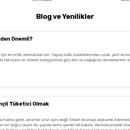
Blog ve Yenilikler
lk tercih sebebimdi iletişim ve
yiş çok güzel
eden Önemli?
nun kaldım. Bizlere boykotsuz bu
ız için en kritik adımlardan biri. Yapay katkı maddelerinden uzak, yerli v
teşekkür ediyor ve iyi çalışmalar
n gıda takviyesi ve vitamin kategorimze göz atın ve sağlığınızı desteklerke
mnun kaldım. Çalışmalarınız için
çli Tüketici Olmak
 haline geldi, ama her ürün aynı değil. Etiket okumayı alışkanlık edinmek
 en doğru seçim. Bu yazıda temiz içerikli cilt bakımı, dermokozmetik öneril