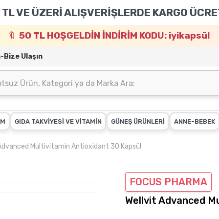
 TL VE ÜZERİ ALIŞVERİŞLERDE KARGO ÜCRE
50 TL HOŞGELDİN İNDİRİM KODU: iyikapsül
m-Bize Ulaşın
IM
GIDA TAKVİYESİ VE VİTAMİN
GÜNEŞ ÜRÜNLERİ
ANNE-BEBEK
 Advanced Multivitamin Antioxidant 30 Kapsül
FOCUS PHARMA
Wellvit Advanced Mu