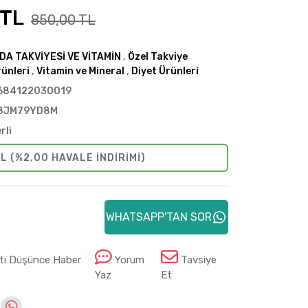
 TL
850,00 TL
IDA TAKVİYESİ VE VİTAMİN
,
Özel Takviye
ünleri
,
Vitamin ve Mineral
,
Diyet Ürünleri
684122030019
8JM79YD8M
rli
L (%2,00 HAVALE INDIRIMI)
WHATSAPP'TAN SOR
atı Düşünce Haber
Yorum
Tavsiye
Yaz
Et