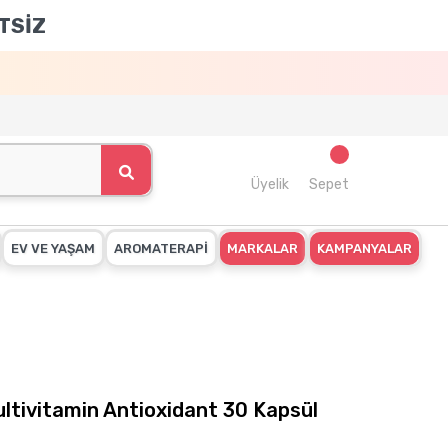
TSİZ
Üyelik
Sepet
EV VE YAŞAM
AROMATERAPİ
MARKALAR
KAMPANYALAR
ltivitamin Antioxidant 30 Kapsül