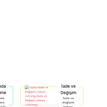
reaksiyon
veya
ciltte kızarıklık
olup olmadığının
tkisi olduğu anlamına gelmemekte
; bu içerikler
ıda
İade ve
eme
Değişim
ıda
İade ve
eme
değişim
lığı
imkanı.