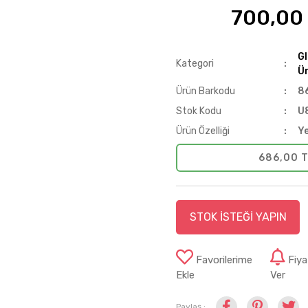
700,00
%18
G
Kategori
Ür
Ürün Barkodu
8
Stok Kodu
U
Ürün Özelliği
Ye
686,00 T
STOK İSTEĞİ YAPIN
Favorilerime
Fiy
Ekle
Ver
Paylaş :