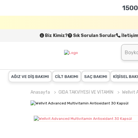
1500
Biz Kimiz?
Sık Sorulan Sorular
İletişi
AĞIZ VE DİŞ BAKIMI
CİLT BAKIMI
SAÇ BAKIMI
KİŞİSEL BAK
Anasayfa
GIDA TAKVİYESİ VE VİTAMİN
Wellvit