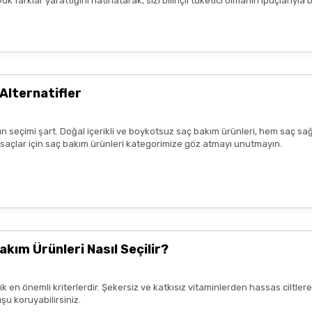
 farklar yarattığını hatırlatarak, sizi bilinçli tüketici olmanın ipuçlarıyla
Alternatifler
n seçimi şart. Doğal içerikli ve boykotsuz saç bakım ürünleri, hem saç sağ
k saçlar için saç bakım ürünleri kategorimize göz atmayı unutmayın.
akım Ürünleri Nasıl Seçilir?
rik en önemli kriterlerdir. Şekersiz ve katkısız vitaminlerden hassas ciltl
şu koruyabilirsiniz.