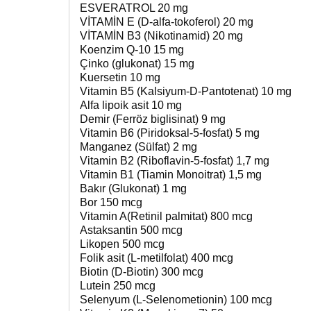
ESVERATROL 20 mg
VİTAMİN E (D-alfa-tokoferol) 20 mg
VİTAMİN B3 (Nikotinamid) 20 mg
Koenzim Q-10 15 mg
Çinko (glukonat) 15 mg
Kuersetin 10 mg
Vitamin B5 (Kalsiyum-D-Pantotenat) 10 mg
Alfa lipoik asit 10 mg
Demir (Ferröz biglisinat) 9 mg
Vitamin B6 (Piridoksal-5-fosfat) 5 mg
Manganez (Sülfat) 2 mg
Vitamin B2 (Riboflavin-5-fosfat) 1,7 mg
Vitamin B1 (Tiamin Monoitrat) 1,5 mg
Bakır (Glukonat) 1 mg
Bor 150 mcg
Vitamin A(Retinil palmitat) 800 mcg
Astaksantin 500 mcg
Likopen 500 mcg
Folik asit (L-metilfolat) 400 mcg
Biotin (D-Biotin) 300 mcg
Lutein 250 mcg
Selenyum (L-Selenometionin) 100 mcg