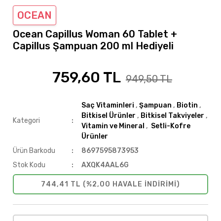
OCEAN
Ocean Capillus Woman 60 Tablet +
Capillus Şampuan 200 ml Hediyeli
759,60 TL
%20
949,50 TL
Saç Vitaminleri
,
Şampuan
,
Biotin
,
Bitkisel Ürünler
,
Bitkisel Takviyeler
,
Kategori
Vitamin ve Mineral
,
Setli-Kofre
Ürünler
Ürün Barkodu
8697595873953
Stok Kodu
AXQK4AAL6G
744,41 TL (%2,00 HAVALE INDIRIMI)