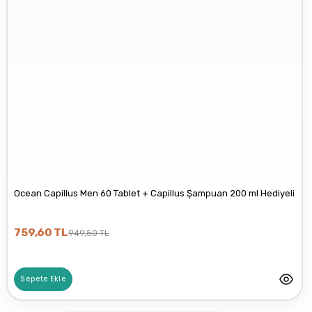
İyi Kapsül
üzerinden sunulan ürün bilgileri, tanıtım
metinleri ya da görseller, hiçbir şekilde ürünlerin
tedavi
3.alışverişim çok
edici etkisi olduğu anlamına gelmemekte
; bu
memnunum boykot
içerikler
reklam ve bilgilendirme amacıyla
, ilgili
hassasiyeti ilk tercih
yönetmeliklere uygun şekilde paylaşılmaktadır.
sebebimdi iletişim ve ürün
hakkında detaylı bilgiler
hızlı kargo bütün işleyiş
çok güzel
B... P... | 11/04/2025
Ocean Capillus Men 60 Tablet + Capillus Şampuan 200 ml Hediyeli
Kargo çok hızlıydı. Ürün
içeriğinden ise çok
759,60 TL
949,50 TL
memnun kaldım. Bizlere
boykotsuz bu kadar güzel
seçenekler sunduğunuz
Sepete Ekle
için de ayrıca teşekkür
ediyor ve iyi çalışmalar