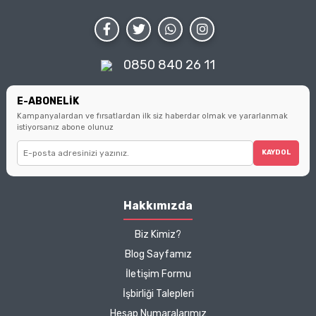
duruşunuzu da
edilmesi gereken
atm
koruyun.
noktaları bulacaksınız.
Küçük seçimlerin büyük
farklar yarattığını
hatırlatarak, sizi bilinçli
0850 840 26 11
tüketici olmanın
ipuçlarıyla
buluşturuyoruz.
E-ABONELİK
Kampanyalardan ve fırsatlardan ilk siz haberdar olmak ve yararlanmak
istiyorsanız abone olunuz
KAYDOL
Hakkımızda
Biz Kimiz?
Blog Sayfamız
İletişim Formu
İşbirliği Talepleri
Hesap Numaralarımız