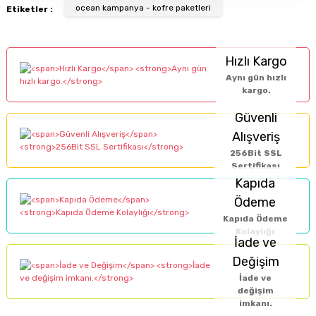
ocean kampanya - kofre paketleri
Etiketler :
diliyorum.
Zeynep Akgöz |
Hızlı Kargo
25/03/2025
Aynı gün hızlı
kargo.
Kargo çok hızlıydı. Ürünün
Güvenli
etkisinden de çok
Alışveriş
memnun kaldım.
Çalışmalarınız için
256Bit SSL
Sertifikası
teşekkür ediyorum.
Kapıda
Herkesin emeğine sağlık :)
Ödeme
Zeynep Akgöz |
Kapıda Ödeme
Kolaylığı
25/03/2025
İade ve
Değişim
İade ve
Deneyimini Paylaş
Diğer yorumları göster
değişim
imkanı.