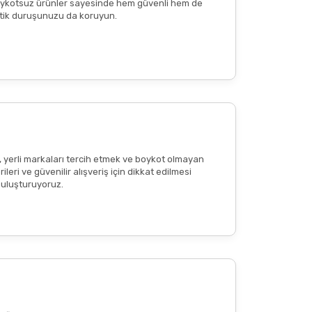
e boykotsuz ürünler sayesinde hem güvenli hem de
n etik duruşunuzu da koruyun.
reaksiyon
veya
ciltte kızarıklık
olup olmadığının
tkisi olduğu anlamına gelmemekte
; bu içerikler
, yerli markaları tercih etmek ve boykot olmayan
eri ve güvenilir alışveriş için dikkat edilmesi
 buluşturuyoruz.