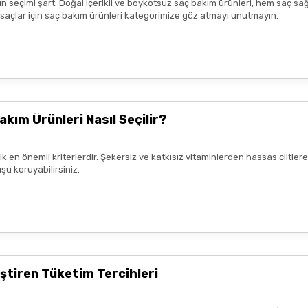
n seçimi şart. Doğal içerikli ve boykotsuz saç bakım ürünleri, hem saç sağ
lk tercih sebebimdi iletişim ve
k saçlar için saç bakım ürünleri kategorimize göz atmayı unutmayın.
yiş çok güzel
nun kaldım. Bizlere boykotsuz bu
teşekkür ediyor ve iyi çalışmalar
akım Ürünleri Nasıl Seçilir?
rik en önemli kriterlerdir. Şekersiz ve katkısız vitaminlerden hassas ciltl
şu koruyabilirsiniz.
mnun kaldım. Çalışmalarınız için
ştiren Tüketim Tercihleri