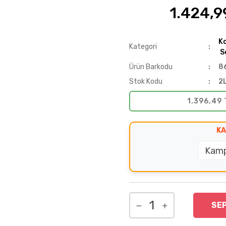
1.424,9
%25
Ko
Kategori
Se
Ürün Barkodu
8
Stok Kodu
2
1.396,49 
KA
SE