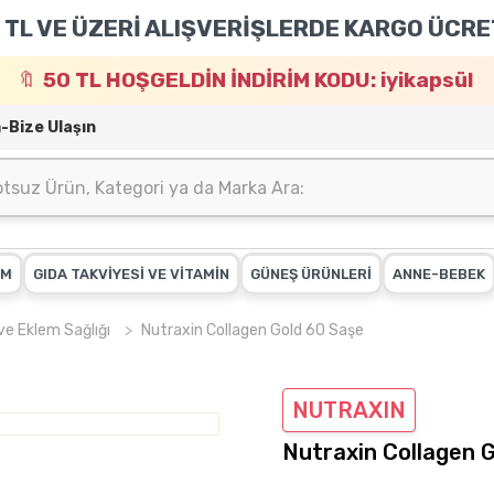
 TL VE ÜZERİ ALIŞVERİŞLERDE KARGO ÜCRE
50 TL HOŞGELDİN İNDİRİM KODU: iyikapsül
m-Bize Ulaşın
IM
GIDA TAKVİYESİ VE VİTAMİN
GÜNEŞ ÜRÜNLERİ
ANNE-BEBEK
ve Eklem Sağlığı
Nutraxin Collagen Gold 60 Saşe
NUTRAXIN
Nutraxin Collagen 