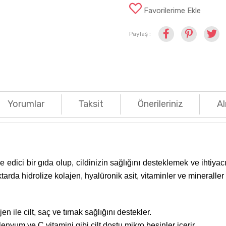
Favorilerime Ekle
Paylaş :
Yorumlar
Taksit
Önerileriniz
Al
edici bir gıda olup, cildinizin sağlığını desteklemek ve ihtiyac
arda hidrolize kolajen, hyalüronik asit, vitaminler ve mineraller 
ile cilt, saç ve tırnak sağlığını destekler.
lenyum ve C vitamini gibi cilt dostu mikro besinler içerir.