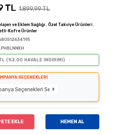
9 TL
1.899,99 TL
lajen ve Eklem Sağlığı
,
Özel Takviye Ürünleri
,
tli-Kofre Ürünler
680512634195
LPH8LNNKH
TL (%2,00 HAVALE INDIRIMI)
MPANYA SEÇENEKLERI
PETE EKLE
HEMEN AL