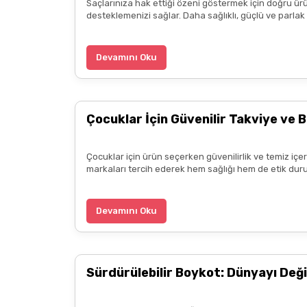
Saçlarınıza hak ettiği özeni göstermek için doğru ürü
3.alışverişim çok memnunum boykot hassasiyeti i
desteklemenizi sağlar. Daha sağlıklı, güçlü ve parla
ürün hakkında detaylı bilgiler hızlı kargo bütün işle
B... P... | 11/04/2025
Devamını Oku
Kargo çok hızlıydı. Ürün içeriğinden ise çok mem
kadar güzel seçenekler sunduğunuz için de ayrıca 
Çocuklar İçin Güvenilir Takviye ve B
diliyorum.
Zeynep Akgöz | 25/03/2025
Çocuklar için ürün seçerken güvenilirlik ve temiz içe
markaları tercih ederek hem sağlığı hem de etik duru
Kargo çok hızlıydı. Ürünün etkisinden de çok me
teşekkür ediyorum. Herkesin emeğine sağlık :)
Devamını Oku
Zeynep Akgöz | 25/03/2025
Sürdürülebilir Boykot: Dünyayı Deği
Deneyimini Paylaş