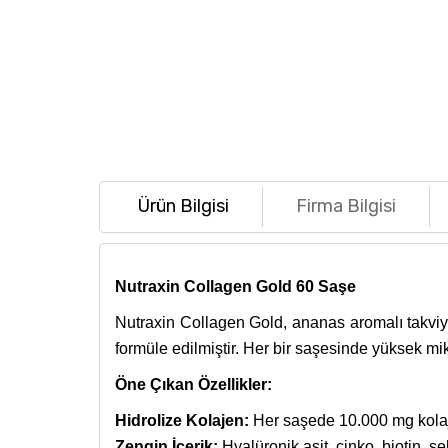
Ürün Bilgisi
Firma Bilgisi
Nutraxin Collagen Gold 60 Saşe
Nutraxin Collagen Gold, ananas aromalı takviye 
formüle edilmiştir. Her bir saşesinde yüksek mikt
Öne Çıkan Özellikler:
Hidrolize Kolajen:
Her saşede 10.000 mg kolajen 
Zengin İçerik:
Hyalüronik asit, çinko, biotin, se