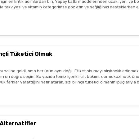
ız için en kritik adımlardan biri. Yapay katkı maddelerinden uzak, yerli v
da, ışık ve nemden uzak bir ortamda saklayınız.
n gıda takviyesi ve vitamin kategorimze göz atın ve sağlığınızı desteklerke
Gönder
ir.
eşekkür ederim boykot ürünleri
e amaçlıdır
ve
tedavi edici beyan
içermez.
profesyonelinin tavsiyesinin yerini tutmaz.
lanmadan önce ürünün küçük bir bölgede test edilmesi, olası
alerjik 
çli Tüketici Olmak
sı durumunda ürün kullanımını durdurunuz ve bir uzmana başvurunuz.
ısı var
ım metinleri ya da görseller, hiçbir şekilde ürünlerin
tedavi edici e
 haline geldi, ama her ürün aynı değil. Etiket okumayı alışkanlık edinmek
tmeliklere uygun şekilde paylaşılmaktadır.
 en doğru seçim. Bu yazıda temiz içerikli cilt bakımı, dermokozmetik öneril
 farklar yarattığını hatırlatarak, sizi bilinçli tüketici olmanın ipuçlarıyla
zlı geldi,özenli paketlenmişti.
r benim aldıklarım burada daha
Alternatifler