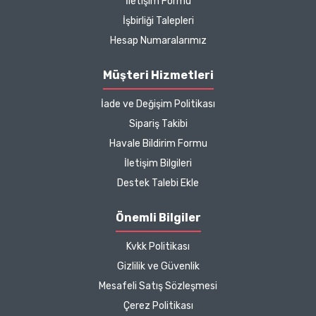
İletişim Formu
hakkında detaylı bilgiler
İşbirliği Talepleri
hızlı kargo bütün işleyiş
çok güzel
Hesap Numaralarımız
B... P... | 11/04/2025
Müşteri Hizmetleri
İade ve Değişim Politikası
Kargo çok hızlıydı. Ürün
Sipariş Takibi
içeriğinden ise çok
Havale Bildirim Formu
memnun kaldım. Bizlere
boykotsuz bu kadar güzel
İletişim Bilgileri
seçenekler sunduğunuz
Destek Talebi Ekle
için de ayrıca teşekkür
ediyor ve iyi çalışmalar
Önemli Bilgiler
diliyorum.
Kvkk Politikası
Zeynep Akgöz |
Gizlilik ve Güvenlik
25/03/2025
Mesafeli Satış Sözleşmesi
Çerez Politikası