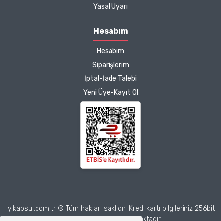
Kargo çok hızlıydı. Ürünün
Yasal Uyarı
etkisinden de çok
memnun kaldım.
Hesabım
Çalışmalarınız için
Hesabım
teşekkür ediyorum.
Herkesin emeğine sağlık :)
Siparişlerim
İptal-İade Talebi
Zeynep Akgöz |
Yeni Üye-Kayıt Ol
25/03/2025
Deneyimini Paylaş
Diğer yorumları göster
iyikapsul.com.tr © Tüm hakları saklıdır. Kredi kartı bilgileriniz 256bit
SSL sertifikası ile korunmaktadır.