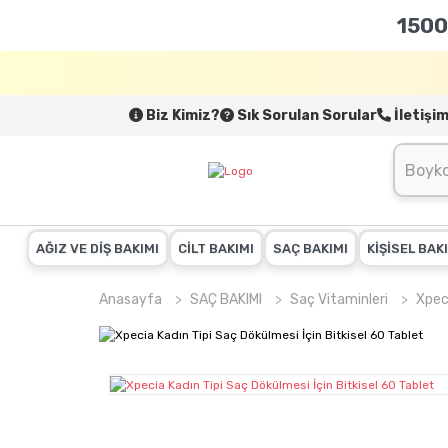
1500
Biz Kimiz?
Sık Sorulan Sorular
İletişi
AĞIZ VE DİŞ BAKIMI
CİLT BAKIMI
SAÇ BAKIMI
KİŞİSEL BAK
Anasayfa
SAÇ BAKIMI
Saç Vitaminleri
Xpeci