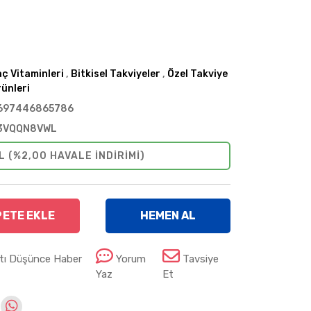
ç Vitaminleri
,
Bitkisel Takviyeler
,
Özel Takviye
ünleri
697446865786
3VQQN8VWL
L (%2,00 HAVALE INDIRIMI)
PETE EKLE
HEMEN AL
atı Düşünce Haber
Yorum
Tavsiye
Yaz
Et