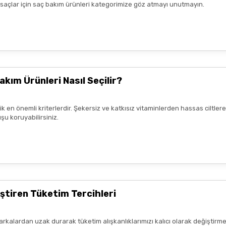
k saçlar için saç bakım ürünleri kategorimize göz atmayı unutmayın.
yiş çok güzel
nun kaldım. Bizlere boykotsuz bu
teşekkür ediyor ve iyi çalışmalar
akım Ürünleri Nasıl Seçilir?
rik en önemli kriterlerdir. Şekersiz ve katkısız vitaminlerden hassas ciltl
şu koruyabilirsiniz.
mnun kaldım. Çalışmalarınız için
ştiren Tüketim Tercihleri
arkalardan uzak durarak tüketim alışkanlıklarımızı kalıcı olarak değiştirme