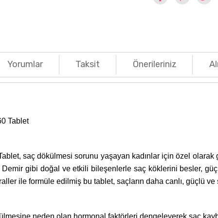
Yorumlar
Taksit
Önerileriniz
Al
60 Tablet
blet, saç dökülmesi sorunu yaşayan kadınlar için özel olarak geli
Demir gibi doğal ve etkili bileşenlerle saç köklerini besler, gü
aller ile formüle edilmiş bu tablet, saçların daha canlı, güçlü v
ülmesine neden olan hormonal faktörleri dengeleyerek saç kaybın