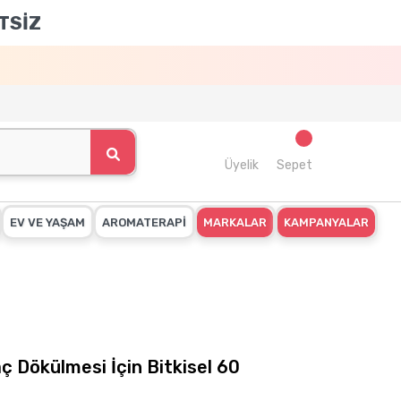
TSİZ
Üyelik
Sepet
EV VE YAŞAM
AROMATERAPİ
MARKALAR
KAMPANYALAR
ç Dökülmesi İçin Bitkisel 60