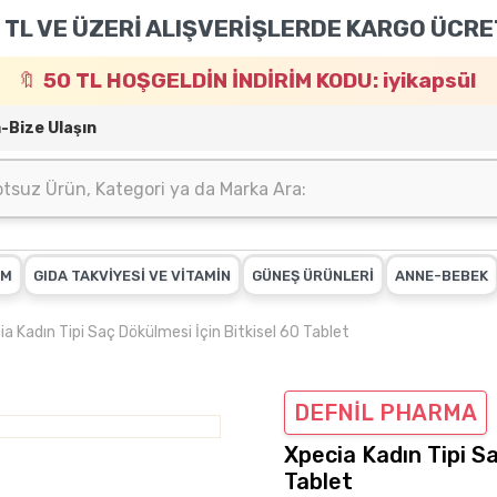
 TL VE ÜZERİ ALIŞVERİŞLERDE KARGO ÜCRE
50 TL HOŞGELDİN İNDİRİM KODU: iyikapsül
m-Bize Ulaşın
IM
GIDA TAKVİYESİ VE VİTAMİN
GÜNEŞ ÜRÜNLERİ
ANNE-BEBEK
a Kadın Tipi Saç Dökülmesi İçin Bitkisel 60 Tablet
DEFNİL PHARMA
Xpecia Kadın Tipi Sa
Tablet