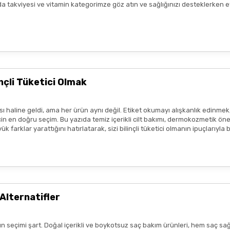
n gıda takviyesi ve vitamin kategorimze göz atın ve sağlığınızı desteklerke
Gönder
ir.
eşekkür ederim boykot ürünleri
e amaçlıdır
ve
tedavi edici beyan
içermez.
profesyonelinin tavsiyesinin yerini tutmaz.
lanmadan önce ürünün küçük bir bölgede test edilmesi, olası
alerjik 
çli Tüketici Olmak
sı durumunda ürün kullanımını durdurunuz ve bir uzmana başvurunuz.
ısı var
ım metinleri ya da görseller, hiçbir şekilde ürünlerin
tedavi edici e
 haline geldi, ama her ürün aynı değil. Etiket okumayı alışkanlık edinmek
tmeliklere uygun şekilde paylaşılmaktadır.
 en doğru seçim. Bu yazıda temiz içerikli cilt bakımı, dermokozmetik öneril
 farklar yarattığını hatırlatarak, sizi bilinçli tüketici olmanın ipuçlarıyla
zlı geldi,özenli paketlenmişti.
r benim aldıklarım burada daha
Alternatifler
n seçimi şart. Doğal içerikli ve boykotsuz saç bakım ürünleri, hem saç sağ
lk tercih sebebimdi iletişim ve