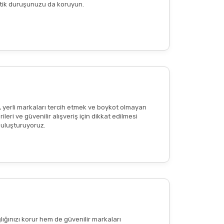
n etik duruşunuzu da koruyun.
reaksiyon
veya
ciltte kızarıklık
olup olmadığının
tkisi olduğu anlamına gelmemekte
; bu içerikler
, yerli markaları tercih etmek ve boykot olmayan
eri ve güvenilir alışveriş için dikkat edilmesi
 buluşturuyoruz.
lığınızı korur hem de güvenilir markaları