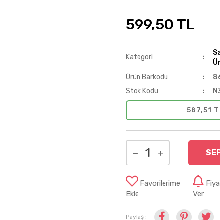
599,50 TL
Sa
Kategori
Ür
Ürün Barkodu
8
Stok Kodu
N
587,51 T
SE
Favorilerime
Fiy
Ekle
Ver
Paylaş :