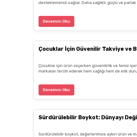
desteklemenizi sağlar. Daha sağlıklı, güçlü ve parla
ürün hakkında detaylı bilgiler hızlı kargo bütün işle
B... P... | 11/04/2025
Devamını Oku
Kargo çok hızlıydı. Ürün içeriğinden ise çok mem
kadar güzel seçenekler sunduğunuz için de ayrıca 
Çocuklar İçin Güvenilir Takviye ve B
diliyorum.
Zeynep Akgöz | 25/03/2025
Çocuklar için ürün seçerken güvenilirlik ve temiz içe
markaları tercih ederek hem sağlığı hem de etik duru
Kargo çok hızlıydı. Ürünün etkisinden de çok me
teşekkür ediyorum. Herkesin emeğine sağlık :)
Devamını Oku
Zeynep Akgöz | 25/03/2025
Sürdürülebilir Boykot: Dünyayı Deği
Deneyimini Paylaş
Sürdürülebilir boykot, değerlerimize aykırı ürün ve m