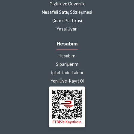
Zeynep Akgöz |
Gizlilik ve Güvenlik
25/03/2025
Mesafeli Satış Sözleşmesi
Çerez Politikası
Kargo çok hızlıydı. Ürünün
Yasal Uyarı
etkisinden de çok
memnun kaldım.
Hesabım
Çalışmalarınız için
Hesabım
teşekkür ediyorum.
Herkesin emeğine sağlık :)
Siparişlerim
İptal-İade Talebi
Zeynep Akgöz |
Yeni Üye-Kayıt Ol
25/03/2025
Deneyimini Paylaş
Diğer yorumları göster