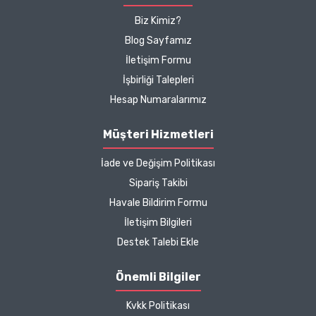
memnunum boykot
içerikler
reklam ve bilgilendirme amacıyla
, ilgili
Biz Kimiz?
hassasiyeti ilk tercih
yönetmeliklere uygun şekilde paylaşılmaktadır.
Blog Sayfamız
sebebimdi iletişim ve ürün
İletişim Formu
hakkında detaylı bilgiler
İşbirliği Talepleri
hızlı kargo bütün işleyiş
çok güzel
Hesap Numaralarımız
B... P... | 11/04/2025
Müşteri Hizmetleri
İade ve Değişim Politikası
Kargo çok hızlıydı. Ürün
Sipariş Takibi
içeriğinden ise çok
Havale Bildirim Formu
memnun kaldım. Bizlere
boykotsuz bu kadar güzel
İletişim Bilgileri
seçenekler sunduğunuz
Destek Talebi Ekle
için de ayrıca teşekkür
ediyor ve iyi çalışmalar
Önemli Bilgiler
diliyorum.
Kvkk Politikası