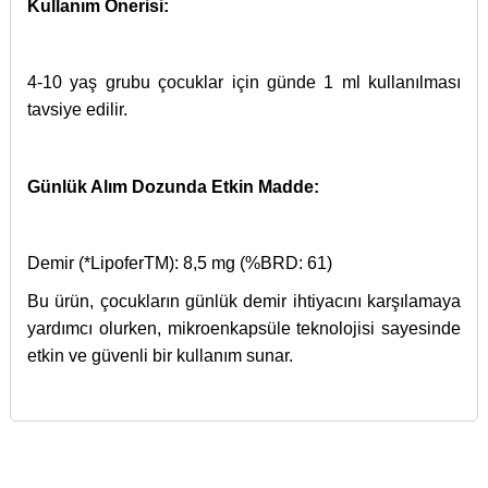
Kullanım Önerisi:
4-10 yaş grubu çocuklar için günde 1 ml kullanılması
tavsiye edilir.
Günlük Alım Dozunda Etkin Madde:
Demir (*LipoferTM): 8,5 mg (%BRD: 61)
Bu ürün, çocukların günlük demir ihtiyacını karşılamaya
yardımcı olurken, mikroenkapsüle teknolojisi sayesinde
etkin ve güvenli bir kullanım sunar.
İçerik bulunamadı.
27 Eylül 2016 tarihinde Resmi Gazete’de yayınlanan
Bu ürünün fiyat bilgisi, resim, ürün açıklamalarında ve diğer
Cilt tahrislerinde işe
İyi Kapsül
web sitesi ve İyi Kapsül’e ait diğer dijital
29840 sayılı kanun gereğince; gıda takviyesi, sağlık
konularda yetersiz gördüğünüz noktaları öneri formunu
yarıyor.
platformlar üzerinde sunulan ürünlerin tanıtımı,
Türk
Bu ürüne ilk yorumu siz yapın!
ürünleri, vitamin, kozmetik, dermokozmetik vb. ürünler
kullanarak tarafımıza iletebilirsiniz.
Gıda Kodeksi Beslenme ve Sağlık Beyanları