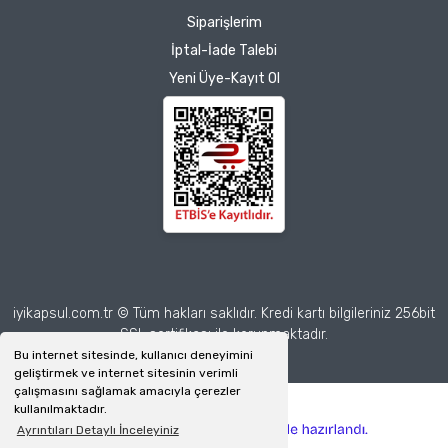
Herkesin emeğine sağlık :)
Siparişlerim
İptal-İade Talebi
Zeynep Akgöz |
Yeni Üye-Kayıt Ol
25/03/2025
Deneyimini Paylaş
Diğer yorumları göster
iyikapsul.com.tr © Tüm hakları saklıdır. Kredi kartı bilgileriniz 256bit
SSL sertifikası ile korunmaktadır.
Bu internet sitesinde, kullanıcı deneyimini
geliştirmek ve internet sitesinin verimli
çalışmasını sağlamak amacıyla çerezler
kullanılmaktadır.
ile
ideasoft
Ayrıntıları Detaylı İnceleyiniz
e-
hazırlandı.
ticaret