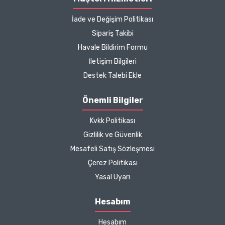
İade ve Değişim Politikası
Kargo çok hızlıydı. Ürün
Sipariş Takibi
içeriğinden ise çok
Havale Bildirim Formu
memnun kaldım. Bizlere
boykotsuz bu kadar güzel
İletişim Bilgileri
seçenekler sunduğunuz
Destek Talebi Ekle
için de ayrıca teşekkür
ediyor ve iyi çalışmalar
Önemli Bilgiler
diliyorum.
Kvkk Politikası
Zeynep Akgöz |
Gizlilik ve Güvenlik
25/03/2025
Mesafeli Satış Sözleşmesi
Çerez Politikası
Kargo çok hızlıydı. Ürünün
Yasal Uyarı
etkisinden de çok
memnun kaldım.
Hesabım
Çalışmalarınız için
Hesabım
teşekkür ediyorum.