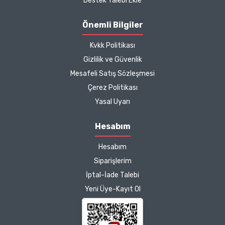
Destek Talebi Ekle
için de ayrıca teşekkür
ediyor ve iyi çalışmalar
Önemli Bilgiler
diliyorum.
Kvkk Politikası
Zeynep Akgöz |
Gizlilik ve Güvenlik
25/03/2025
Mesafeli Satış Sözleşmesi
Çerez Politikası
Kargo çok hızlıydı. Ürünün
Yasal Uyarı
etkisinden de çok
memnun kaldım.
Hesabım
Çalışmalarınız için
Hesabım
teşekkür ediyorum.
Herkesin emeğine sağlık :)
Siparişlerim
İptal-İade Talebi
Zeynep Akgöz |
Yeni Üye-Kayıt Ol
25/03/2025