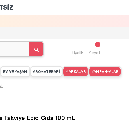
TSİZ
Üyelik
Sepet
EV VE YAŞAM
AROMATERAPİ
MARKALAR
KAMPANYALAR
mL
s Takviye Edici Gıda 100 mL