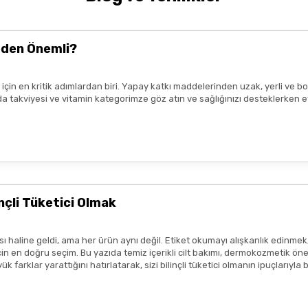
k uzmanı tavsiyesi
ile kullanmalıdır.
nde yer alan
kullanım kılavuzuna uygun
şekilde yapılmalıdır.
Tavsiye
t kaybetmeden
en yakın sağlık kuruluşuna
başvurunuz.
eden Önemli?
ız için en kritik adımlardan biri. Yapay katkı maddelerinden uzak, yerli v
da, ışık ve nemden uzak bir ortamda saklayınız.
n gıda takviyesi ve vitamin kategorimze göz atın ve sağlığınızı desteklerke
Gönder
ir.
eşekkür ederim boykot ürünleri
e amaçlıdır
ve
tedavi edici beyan
içermez.
profesyonelinin tavsiyesinin yerini tutmaz.
lanmadan önce ürünün küçük bir bölgede test edilmesi, olası
alerjik 
çli Tüketici Olmak
sı durumunda ürün kullanımını durdurunuz ve bir uzmana başvurunuz.
ısı var
ım metinleri ya da görseller, hiçbir şekilde ürünlerin
tedavi edici e
 haline geldi, ama her ürün aynı değil. Etiket okumayı alışkanlık edinmek
tmeliklere uygun şekilde paylaşılmaktadır.
 en doğru seçim. Bu yazıda temiz içerikli cilt bakımı, dermokozmetik öneril
 farklar yarattığını hatırlatarak, sizi bilinçli tüketici olmanın ipuçlarıyla
zlı geldi,özenli paketlenmişti.