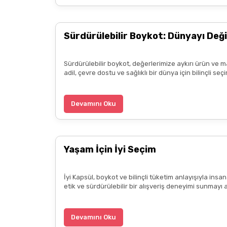
Zeynep Akgöz | 25/03/2025
Sürdürülebilir Boykot: Dünyayı Deği
Deneyimini Paylaş
Sürdürülebilir boykot, değerlerimize aykırı ürün ve m
adil, çevre dostu ve sağlıklı bir dünya için bilinçli 
Devamını Oku
Yaşam İçin İyi Seçim
İyi Kapsül, boykot ve bilinçli tüketim anlayışıyla ins
etik ve sürdürülebilir bir alışveriş deneyimi sunmayı 
Devamını Oku