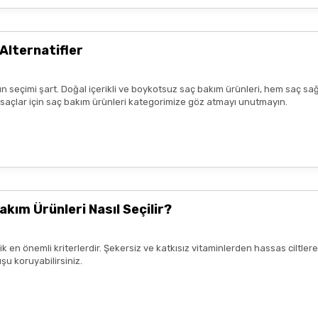
r benim aldıklarım burada daha
Alternatifler
n seçimi şart. Doğal içerikli ve boykotsuz saç bakım ürünleri, hem saç sağ
lk tercih sebebimdi iletişim ve
k saçlar için saç bakım ürünleri kategorimize göz atmayı unutmayın.
yiş çok güzel
nun kaldım. Bizlere boykotsuz bu
teşekkür ediyor ve iyi çalışmalar
akım Ürünleri Nasıl Seçilir?
rik en önemli kriterlerdir. Şekersiz ve katkısız vitaminlerden hassas ciltl
şu koruyabilirsiniz.
mnun kaldım. Çalışmalarınız için