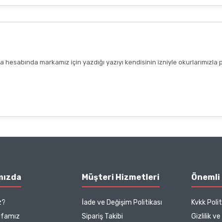
hesabında markamız için yazdığı yazıyı kendisinin izniyle okurlarımızla 
mızda
Müşteri Hizmetleri
Önemli 
z?
İade ve Değişim Politikası
Kvkk Polit
yfamız
Sipariş Takibi
Gizlilik v