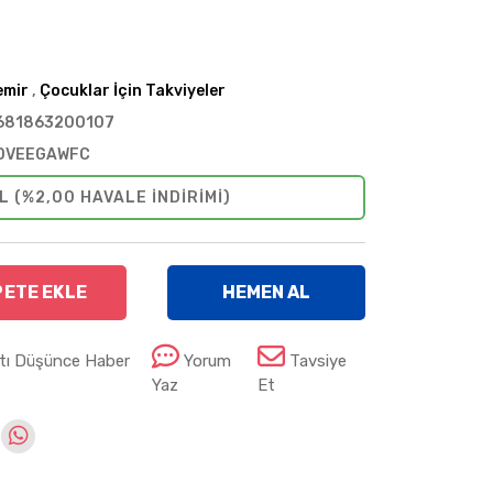
emir
,
Çocuklar İçin Takviyeler
681863200107
DVEEGAWFC
L (%2,00 HAVALE INDIRIMI)
PETE EKLE
HEMEN AL
atı Düşünce Haber
Yorum
Tavsiye
Yaz
Et