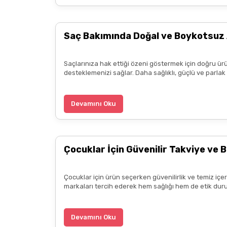
Fiyatları piyasadan araştıranlar farkedecekti
uygundu
Saç Bakımında Doğal ve Boykotsuz 
k... ö... | 20/05/2025
Saçlarınıza hak ettiği özeni göstermek için doğru ürü
3.alışverişim çok memnunum boykot hassasiyeti i
desteklemenizi sağlar. Daha sağlıklı, güçlü ve parla
ürün hakkında detaylı bilgiler hızlı kargo bütün işle
B... P... | 11/04/2025
Devamını Oku
Kargo çok hızlıydı. Ürün içeriğinden ise çok mem
kadar güzel seçenekler sunduğunuz için de ayrıca 
Çocuklar İçin Güvenilir Takviye ve B
diliyorum.
Zeynep Akgöz | 25/03/2025
Çocuklar için ürün seçerken güvenilirlik ve temiz içe
markaları tercih ederek hem sağlığı hem de etik duru
Kargo çok hızlıydı. Ürünün etkisinden de çok me
teşekkür ediyorum. Herkesin emeğine sağlık :)
Devamını Oku