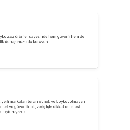
 edilen günlük porsiyon miktarını aşmayınız.
e boykotsuz ürünler sayesinde hem güvenli hem de
n etik duruşunuzu da koruyun.
reaksiyon
veya
ciltte kızarıklık
olup olmadığının
tkisi olduğu anlamına gelmemekte
; bu içerikler
, yerli markaları tercih etmek ve boykot olmayan
eri ve güvenilir alışveriş için dikkat edilmesi
 buluşturuyoruz.