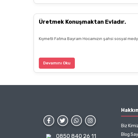
Üretmek Konuşmaktan Evladır.
Kıymetli Fatma Bayram Hocamızın şahsi sosyal medya 
Devamını Oku
Hakkı
Biz Kimi
Blog Sa
0850 840 26 11