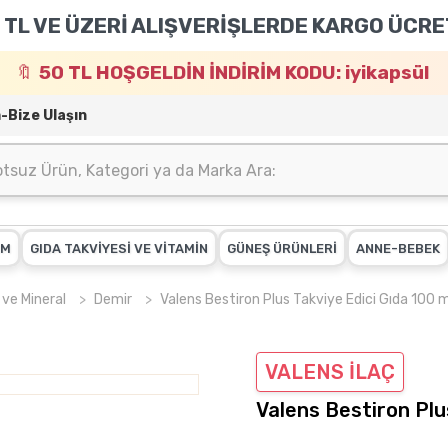
 TL VE ÜZERİ ALIŞVERİŞLERDE KARGO ÜCRE
50 TL HOŞGELDİN İNDİRİM KODU: iyikapsül
m-Bize Ulaşın
IM
GIDA TAKVİYESİ VE VİTAMİN
GÜNEŞ ÜRÜNLERİ
ANNE-BEBEK
 ve Mineral
Demir
Valens Bestiron Plus Takviye Edici Gıda 100 
VALENS İLAÇ
Valens Bestiron Plu