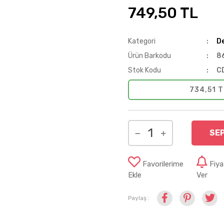
749,50 TL
Kategori
D
Ürün Barkodu
8
Stok Kodu
C
734,51 T
SE
Favorilerime
Fiy
Ekle
Ver
Paylaş :