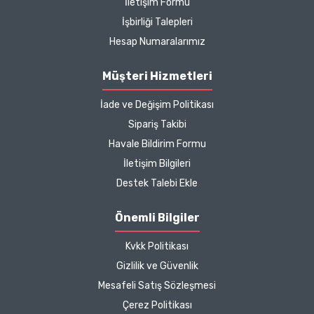
İletişim Formu
hakkında detaylı bilgiler
İşbirliği Talepleri
hızlı kargo bütün işleyiş
çok güzel
Hesap Numaralarımız
B... P... | 11/04/2025
Müşteri Hizmetleri
İade ve Değişim Politikası
Kargo çok hızlıydı. Ürün
Sipariş Takibi
içeriğinden ise çok
Havale Bildirim Formu
memnun kaldım. Bizlere
boykotsuz bu kadar güzel
İletişim Bilgileri
seçenekler sunduğunuz
Destek Talebi Ekle
için de ayrıca teşekkür
ediyor ve iyi çalışmalar
Önemli Bilgiler
diliyorum.
Kvkk Politikası
Zeynep Akgöz |
Gizlilik ve Güvenlik
25/03/2025
Mesafeli Satış Sözleşmesi
Çerez Politikası