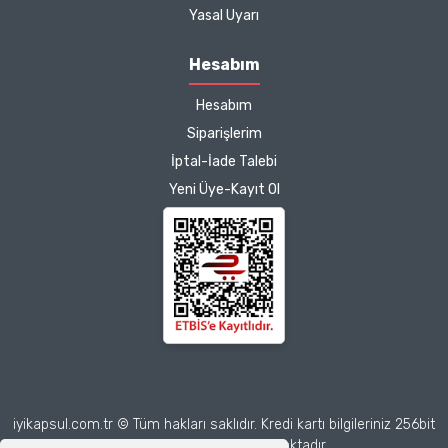
Kargo çok hızlıydı. Ürünün
Yasal Uyarı
etkisinden de çok
memnun kaldım.
Hesabım
Çalışmalarınız için
Hesabım
teşekkür ediyorum.
Herkesin emeğine sağlık :)
Siparişlerim
İptal-İade Talebi
Zeynep Akgöz |
Yeni Üye-Kayıt Ol
25/03/2025
Deneyimini Paylaş
Diğer yorumları göster
iyikapsul.com.tr © Tüm hakları saklıdır. Kredi kartı bilgileriniz 256bit
SSL sertifikası ile korunmaktadır.