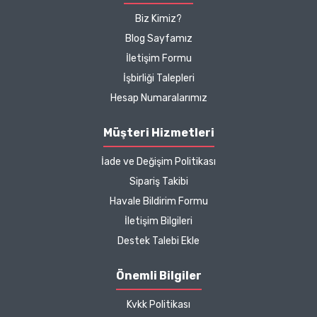
memnunum boykot
içerikler
reklam ve bilgilendirme amacıyla
, ilgili
Biz Kimiz?
hassasiyeti ilk tercih
yönetmeliklere uygun şekilde paylaşılmaktadır.
Blog Sayfamız
sebebimdi iletişim ve ürün
İletişim Formu
hakkında detaylı bilgiler
İşbirliği Talepleri
hızlı kargo bütün işleyiş
çok güzel
Hesap Numaralarımız
B... P... | 11/04/2025
Müşteri Hizmetleri
İade ve Değişim Politikası
Kargo çok hızlıydı. Ürün
Sipariş Takibi
içeriğinden ise çok
Havale Bildirim Formu
memnun kaldım. Bizlere
boykotsuz bu kadar güzel
İletişim Bilgileri
seçenekler sunduğunuz
Destek Talebi Ekle
için de ayrıca teşekkür
ediyor ve iyi çalışmalar
Önemli Bilgiler
diliyorum.
Kvkk Politikası