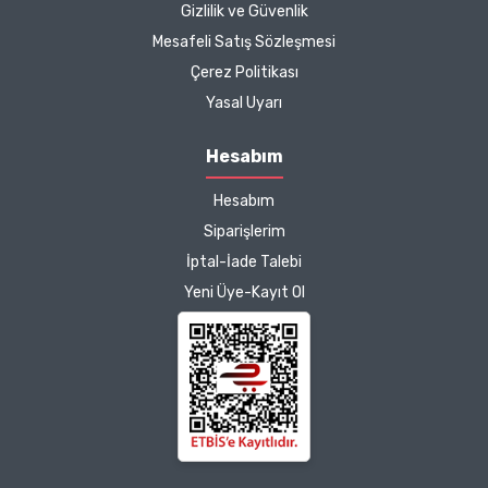
Zeynep Akgöz |
Gizlilik ve Güvenlik
25/03/2025
Mesafeli Satış Sözleşmesi
Çerez Politikası
Kargo çok hızlıydı. Ürünün
Yasal Uyarı
etkisinden de çok
memnun kaldım.
Hesabım
Çalışmalarınız için
Hesabım
teşekkür ediyorum.
Herkesin emeğine sağlık :)
Siparişlerim
İptal-İade Talebi
Zeynep Akgöz |
Yeni Üye-Kayıt Ol
25/03/2025
Deneyimini Paylaş
Diğer yorumları göster