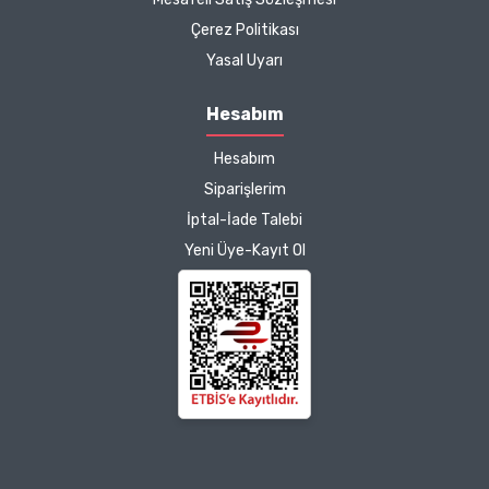
Çerez Politikası
Kargo çok hızlıydı. Ürünün
Yasal Uyarı
etkisinden de çok
memnun kaldım.
Hesabım
Çalışmalarınız için
Hesabım
teşekkür ediyorum.
Herkesin emeğine sağlık :)
Siparişlerim
İptal-İade Talebi
Zeynep Akgöz |
Yeni Üye-Kayıt Ol
25/03/2025
Deneyimini Paylaş
Diğer yorumları göster