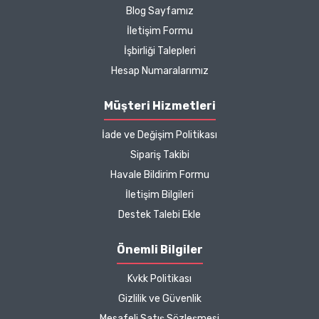
yönetmeliklere uygun şekilde paylaşılmaktadır.
Blog Sayfamız
sebebimdi iletişim ve ürün
İletişim Formu
hakkında detaylı bilgiler
İşbirliği Talepleri
hızlı kargo bütün işleyiş
çok güzel
Hesap Numaralarımız
B... P... | 11/04/2025
Müşteri Hizmetleri
İade ve Değişim Politikası
Kargo çok hızlıydı. Ürün
Sipariş Takibi
içeriğinden ise çok
Havale Bildirim Formu
memnun kaldım. Bizlere
boykotsuz bu kadar güzel
İletişim Bilgileri
seçenekler sunduğunuz
Destek Talebi Ekle
için de ayrıca teşekkür
ediyor ve iyi çalışmalar
Önemli Bilgiler
diliyorum.
Kvkk Politikası
Zeynep Akgöz |
Gizlilik ve Güvenlik
25/03/2025
Mesafeli Satış Sözleşmesi