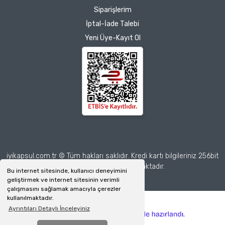
Herkesin emeğine sağlık :)
Siparişlerim
İptal-İade Talebi
Zeynep Akgöz |
Yeni Üye-Kayıt Ol
25/03/2025
Deneyimini Paylaş
Diğer yorumları göster
iyikapsul.com.tr © Tüm hakları saklıdır. Kredi kartı bilgileriniz 256bit
SSL sertifikası ile korunmaktadır.
Bu internet sitesinde, kullanıcı deneyimini
geliştirmek ve internet sitesinin verimli
çalışmasını sağlamak amacıyla çerezler
kullanılmaktadır.
Ayrıntıları Detaylı İnceleyiniz
ile
ideasoft
e-
hazırlandı.
ticaret