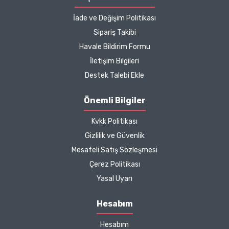
İade ve Değişim Politikası
Kargo çok hızlıydı. Ürün
Sipariş Takibi
içeriğinden ise çok
Havale Bildirim Formu
memnun kaldım. Bizlere
boykotsuz bu kadar güzel
İletişim Bilgileri
seçenekler sunduğunuz
Destek Talebi Ekle
için de ayrıca teşekkür
ediyor ve iyi çalışmalar
Önemli Bilgiler
diliyorum.
Kvkk Politikası
Zeynep Akgöz |
Gizlilik ve Güvenlik
25/03/2025
Mesafeli Satış Sözleşmesi
Çerez Politikası
Kargo çok hızlıydı. Ürünün
Yasal Uyarı
etkisinden de çok
memnun kaldım.
Hesabım
Çalışmalarınız için
Hesabım
teşekkür ediyorum.