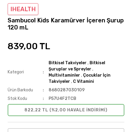
IHEALTH
Sambucol Kids Karamürver İçeren Şurup
120 mL
839,00 TL
Bitkisel Takviyeler
,
Bitkisel
Şuruplar ve Spreyler
,
Kategori
Multivitaminler
,
Çocuklar İçin
Takviyeler
,
C Vitamini
Ürün Barkodu
8680287030109
Stok Kodu
P57U4F2TCB
822,22 TL (%2,00 HAVALE INDIRIMI)