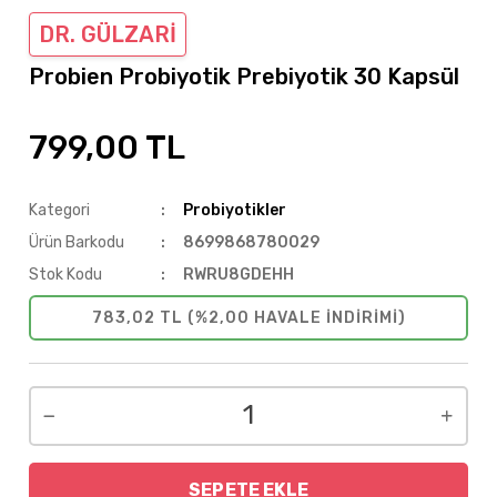
DR. GÜLZARİ
Probien Probiyotik Prebiyotik 30 Kapsül
799,00 TL
Kategori
Probiyotikler
Ürün Barkodu
8699868780029
Stok Kodu
RWRU8GDEHH
783,02 TL (%2,00 HAVALE INDIRIMI)
SEPETE EKLE