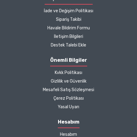
İade ve Değişim Politikası
Kargo çok hızlıydı. Ürün
Sipariş Takibi
içeriğinden ise çok
Havale Bildirim Formu
memnun kaldım. Bizlere
boykotsuz bu kadar güzel
İletişim Bilgileri
seçenekler sunduğunuz
Destek Talebi Ekle
için de ayrıca teşekkür
ediyor ve iyi çalışmalar
Önemli Bilgiler
diliyorum.
Kvkk Politikası
Zeynep Akgöz |
Gizlilik ve Güvenlik
25/03/2025
Mesafeli Satış Sözleşmesi
Çerez Politikası
Kargo çok hızlıydı. Ürünün
Yasal Uyarı
etkisinden de çok
memnun kaldım.
Hesabım
Çalışmalarınız için
Hesabım
teşekkür ediyorum.