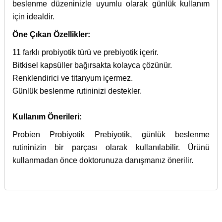
beslenme düzeninizle uyumlu olarak günlük kullanım
için idealdir.
Öne Çıkan Özellikler:
11 farklı probiyotik türü ve prebiyotik içerir.
Bitkisel kapsüller bağırsakta kolayca çözünür.
Renklendirici ve titanyum içermez.
Günlük beslenme rutininizi destekler.
Kullanım Önerileri:
Probien Probiyotik Prebiyotik, günlük beslenme
rutininizin bir parçası olarak kullanılabilir. Ürünü
kullanmadan önce doktorunuza danışmanız önerilir.
İçerik bulunamadı.
27 Eylül 2016 tarihinde Resmi Gazete’de yayınlanan
Bu ürünün fiyat bilgisi, resim, ürün açıklamalarında ve diğer
Cilt tahrislerinde işe
İyi Kapsül
web sitesi ve İyi Kapsül’e ait diğer dijital
29840 sayılı kanun gereğince; gıda takviyesi, sağlık
konularda yetersiz gördüğünüz noktaları öneri formunu
yarıyor.
platformlar üzerinde sunulan ürünlerin tanıtımı,
Türk
Bu ürüne ilk yorumu siz yapın!
ürünleri, vitamin, kozmetik, dermokozmetik vb. ürünler
kullanarak tarafımıza iletebilirsiniz.
Gıda Kodeksi Beslenme ve Sağlık Beyanları