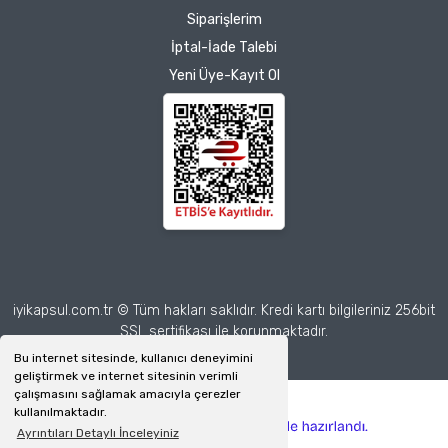
Herkesin emeğine sağlık :)
Siparişlerim
İptal-İade Talebi
Zeynep Akgöz |
Yeni Üye-Kayıt Ol
25/03/2025
Deneyimini Paylaş
Diğer yorumları göster
iyikapsul.com.tr © Tüm hakları saklıdır. Kredi kartı bilgileriniz 256bit
SSL sertifikası ile korunmaktadır.
Bu internet sitesinde, kullanıcı deneyimini
geliştirmek ve internet sitesinin verimli
çalışmasını sağlamak amacıyla çerezler
kullanılmaktadır.
ile
ideasoft
e-
Ayrıntıları Detaylı İnceleyiniz
hazırlandı.
ticaret