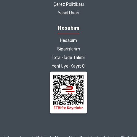
Çerez Politikası
Kargo çok hızlıydı. Ürünün
Yasal Uyarı
etkisinden de çok
memnun kaldım.
Hesabım
Çalışmalarınız için
Hesabım
teşekkür ediyorum.
Herkesin emeğine sağlık :)
Siparişlerim
İptal-İade Talebi
Zeynep Akgöz |
Yeni Üye-Kayıt Ol
25/03/2025
Deneyimini Paylaş
Diğer yorumları göster