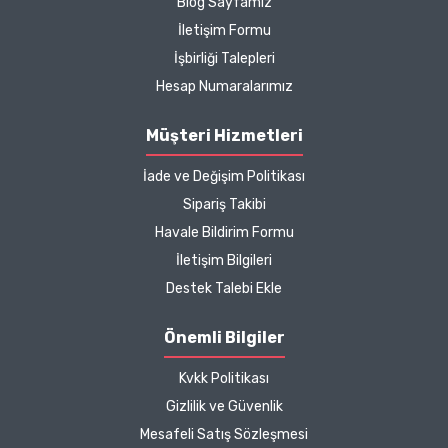
Blog Sayfamız
sebebimdi iletişim ve ürün
İletişim Formu
hakkında detaylı bilgiler
İşbirliği Talepleri
hızlı kargo bütün işleyiş
çok güzel
Hesap Numaralarımız
B... P... | 11/04/2025
Müşteri Hizmetleri
İade ve Değişim Politikası
Kargo çok hızlıydı. Ürün
Sipariş Takibi
içeriğinden ise çok
Havale Bildirim Formu
memnun kaldım. Bizlere
boykotsuz bu kadar güzel
İletişim Bilgileri
seçenekler sunduğunuz
Destek Talebi Ekle
için de ayrıca teşekkür
ediyor ve iyi çalışmalar
Önemli Bilgiler
diliyorum.
Kvkk Politikası
Zeynep Akgöz |
Gizlilik ve Güvenlik
25/03/2025
Mesafeli Satış Sözleşmesi