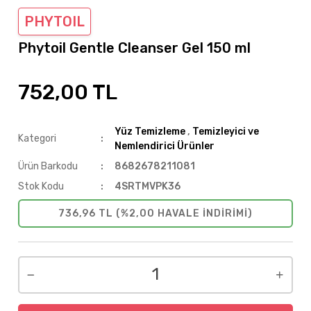
PHYTOIL
Phytoil Gentle Cleanser Gel 150 ml
752,00 TL
Yüz Temizleme
,
Temizleyici ve
Kategori
Nemlendirici Ürünler
Ürün Barkodu
8682678211081
Stok Kodu
4SRTMVPK36
736,96 TL (%2,00 HAVALE INDIRIMI)