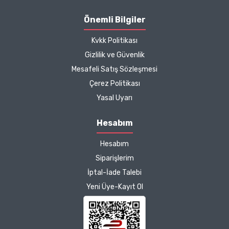
seçenekler sunduğunuz
için de ayrıca teşekkür
Önemli Bilgiler
ediyor ve iyi çalışmalar
Kvkk Politikası
diliyorum.
Gizlilik ve Güvenlik
Zeynep Akgöz |
Mesafeli Satış Sözleşmesi
25/03/2025
Çerez Politikası
Yasal Uyarı
Kargo çok hızlıydı. Ürünün
etkisinden de çok
Hesabım
memnun kaldım.
Çalışmalarınız için
Hesabım
teşekkür ediyorum.
Siparişlerim
Herkesin emeğine sağlık :)
İptal-İade Talebi
Yeni Üye-Kayıt Ol
Zeynep Akgöz |
25/03/2025