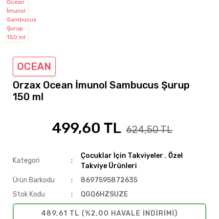
Makyaj Ürünleri
Probiyotikler
Diğer Aromaterapi Ürünleri
Dudak Bakımı
Demir
Aromaterapötik Güneş
Bebek Tırnak Makası
Medikal-Sağlık Ürünleri
Propolis İçeren Ürünler
Kalsiyum
Diğer Bebek Ürünleri
Krom
Magnezyumlar
OCEAN
Orzax Ocean İmunol Sambucus Şurup
Selenyum
150 ml
Kompleks Mineraller
499,60 TL
Biotin
%20
624,50 TL
Folik Asit
Çocuklar İçin Takviyeler
,
Özel
Kategori
Takviye Ürünleri
Ürün Barkodu
8697595872635
Stok Kodu
QGQ6HZSUZE
489,61 TL (%2,00 HAVALE INDIRIMI)