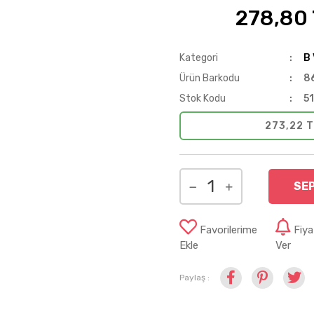
278,80
%20
Kategori
B 
Ürün Barkodu
8
Stok Kodu
5
273,22 T
SE
Favorilerime
Fiy
Ekle
Ver
Paylaş :