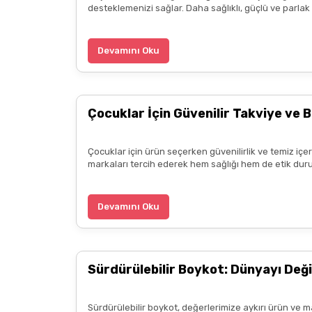
desteklemenizi sağlar. Daha sağlıklı, güçlü ve parla
ürün hakkında detaylı bilgiler hızlı kargo bütün işle
B... P... | 11/04/2025
Devamını Oku
Kargo çok hızlıydı. Ürün içeriğinden ise çok mem
kadar güzel seçenekler sunduğunuz için de ayrıca 
Çocuklar İçin Güvenilir Takviye ve B
diliyorum.
Zeynep Akgöz | 25/03/2025
Çocuklar için ürün seçerken güvenilirlik ve temiz içe
markaları tercih ederek hem sağlığı hem de etik duru
Kargo çok hızlıydı. Ürünün etkisinden de çok me
teşekkür ediyorum. Herkesin emeğine sağlık :)
Devamını Oku
Zeynep Akgöz | 25/03/2025
Sürdürülebilir Boykot: Dünyayı Deği
Deneyimini Paylaş
Sürdürülebilir boykot, değerlerimize aykırı ürün ve m