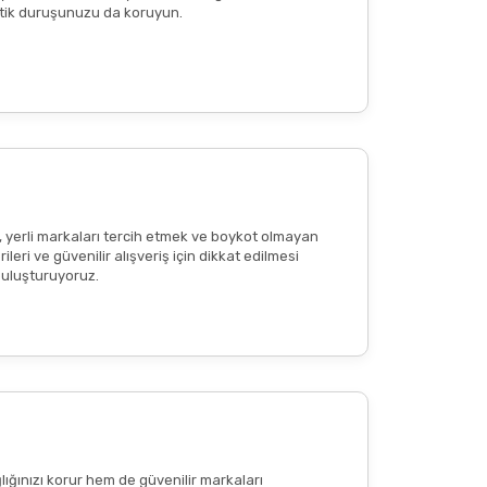
n etik duruşunuzu da koruyun.
reaksiyon
veya
ciltte kızarıklık
olup olmadığının
tkisi olduğu anlamına gelmemekte
; bu içerikler
, yerli markaları tercih etmek ve boykot olmayan
eri ve güvenilir alışveriş için dikkat edilmesi
 buluşturuyoruz.
lığınızı korur hem de güvenilir markaları