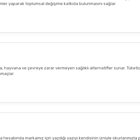
seçimler yaparak toplumsal değişime katkıda bulunmasını sağlar.
ana, hayvana ve çevreye zarar vermeyen sağlıklı alternatifler sunar. Tüketi
amaçlar.
hesabında markamız için yazdığı yazıyı kendisinin izniyle okurlarımızla 