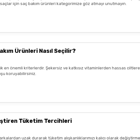
k saçlar için saç bakım ürünleri kategorimize göz atmayı unutmayın.
yiş çok güzel
nun kaldım. Bizlere boykotsuz bu
teşekkür ediyor ve iyi çalışmalar
akım Ürünleri Nasıl Seçilir?
rik en önemli kriterlerdir. Şekersiz ve katkısız vitaminlerden hassas ciltl
şu koruyabilirsiniz.
mnun kaldım. Çalışmalarınız için
ştiren Tüketim Tercihleri
arkalardan uzak durarak tüketim alışkanlıklarımızı kalıcı olarak değiştirme