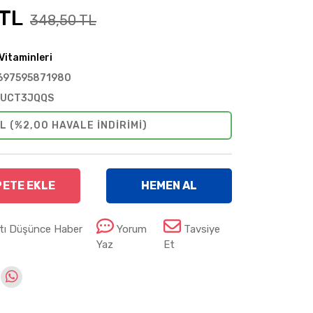
 TL
348,50 TL
Vitaminleri
697595871980
1UCT3JQQS
L (%2,00 HAVALE INDIRIMI)
PETE EKLE
HEMEN AL
atı Düşünce Haber
Yorum
Tavsiye
Yaz
Et