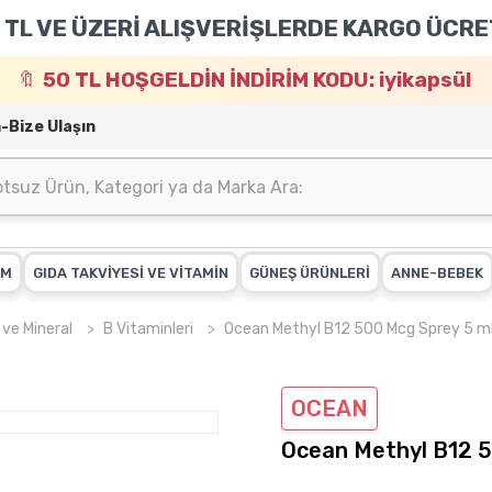
 TL VE ÜZERİ ALIŞVERİŞLERDE KARGO ÜCRE
50 TL HOŞGELDİN İNDİRİM KODU: iyikapsül
m-Bize Ulaşın
IM
GIDA TAKVİYESİ VE VİTAMİN
GÜNEŞ ÜRÜNLERİ
ANNE-BEBEK
 ve Mineral
B Vitaminleri
Ocean Methyl B12 500 Mcg Sprey 5 m
OCEAN
Ocean Methyl B12 