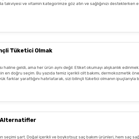
da, ışık ve nemden uzak bir ortamda saklayınız.
n gıda takviyesi ve vitamin kategorimze göz atın ve sağlığınızı desteklerke
Gönder
ir.
eşekkür ederim boykot ürünleri
e amaçlıdır
ve
tedavi edici beyan
içermez.
profesyonelinin tavsiyesinin yerini tutmaz.
lanmadan önce ürünün küçük bir bölgede test edilmesi, olası
alerjik 
çli Tüketici Olmak
sı durumunda ürün kullanımını durdurunuz ve bir uzmana başvurunuz.
ısı var
ım metinleri ya da görseller, hiçbir şekilde ürünlerin
tedavi edici e
 haline geldi, ama her ürün aynı değil. Etiket okumayı alışkanlık edinmek
tmeliklere uygun şekilde paylaşılmaktadır.
 en doğru seçim. Bu yazıda temiz içerikli cilt bakımı, dermokozmetik öneril
 farklar yarattığını hatırlatarak, sizi bilinçli tüketici olmanın ipuçlarıyla
zlı geldi,özenli paketlenmişti.
r benim aldıklarım burada daha
Alternatifler
n seçimi şart. Doğal içerikli ve boykotsuz saç bakım ürünleri, hem saç sağ
lk tercih sebebimdi iletişim ve