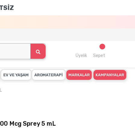
TSİZ
Üyelik
Sepet
EV VE YAŞAM
AROMATERAPİ
MARKALAR
KAMPANYALAR
L
500 Mcg Sprey 5 mL