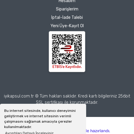
Hesabım
Zeynep Akgöz |
Siparişlerim
25/03/2025
İptal-İade Talebi
Yeni Üye-Kayıt Ol
Deneyimini Paylaş
Diğer yorumları göster
iyikapsul.com.tr © Tüm hakları saklıdır. Kredi kartı bilgileriniz 256bit
SSL sertifikası ile korunmaktadır.
Bu internet sitesinde, kullanıcı deneyimini
geliştirmek ve internet sitesinin verimli
çalışmasını sağlamak amacıyla çerezler
kullanılmaktadır.
ile
ideasoft
e-
Ayrıntıları Detaylı İnceleyiniz