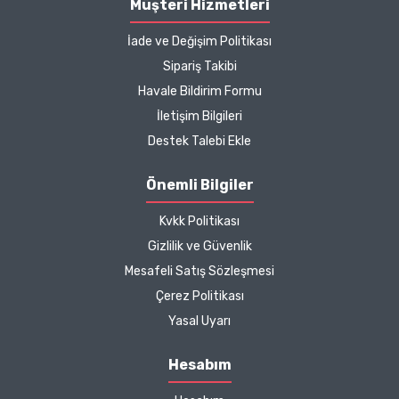
Müşteri Hizmetleri
içeriğinden ise çok
İade ve Değişim Politikası
memnun kaldım. Bizlere
boykotsuz bu kadar güzel
Sipariş Takibi
seçenekler sunduğunuz
Havale Bildirim Formu
için de ayrıca teşekkür
İletişim Bilgileri
ediyor ve iyi çalışmalar
Destek Talebi Ekle
diliyorum.
Önemli Bilgiler
Zeynep Akgöz |
25/03/2025
Kvkk Politikası
Gizlilik ve Güvenlik
Kargo çok hızlıydı. Ürünün
Mesafeli Satış Sözleşmesi
etkisinden de çok
Çerez Politikası
memnun kaldım.
Yasal Uyarı
Çalışmalarınız için
teşekkür ediyorum.
Hesabım
Herkesin emeğine sağlık :)