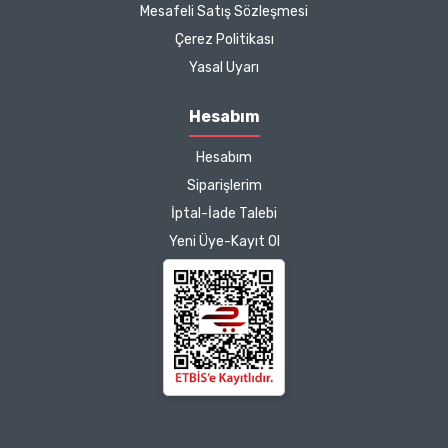
25/03/2025
Mesafeli Satış Sözleşmesi
Çerez Politikası
Kargo çok hızlıydı. Ürünün
Yasal Uyarı
etkisinden de çok
memnun kaldım.
Hesabım
Çalışmalarınız için
Hesabım
teşekkür ediyorum.
Herkesin emeğine sağlık :)
Siparişlerim
İptal-İade Talebi
Zeynep Akgöz |
Yeni Üye-Kayıt Ol
25/03/2025
Deneyimini Paylaş
Diğer yorumları göster