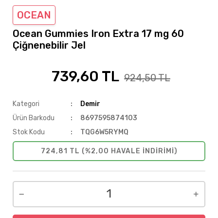
OCEAN
Ocean Gummies Iron Extra 17 mg 60
Çiğnenebilir Jel
739,60 TL
%20
924,50 TL
Kategori
Demir
Ürün Barkodu
8697595874103
Stok Kodu
TQG6W5RYMQ
724,81 TL (%2,00 HAVALE INDIRIMI)