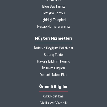
hassasiyeti ilk tercih
yönetmeliklere uygun şekilde paylaşılmaktadır.
Blog Sayfamız
sebebimdi iletişim ve ürün
İletişim Formu
hakkında detaylı bilgiler
İşbirliği Talepleri
hızlı kargo bütün işleyiş
çok güzel
Hesap Numaralarımız
B... P... | 11/04/2025
Müşteri Hizmetleri
İade ve Değişim Politikası
Kargo çok hızlıydı. Ürün
Sipariş Takibi
içeriğinden ise çok
Havale Bildirim Formu
memnun kaldım. Bizlere
boykotsuz bu kadar güzel
İletişim Bilgileri
seçenekler sunduğunuz
Destek Talebi Ekle
için de ayrıca teşekkür
ediyor ve iyi çalışmalar
Önemli Bilgiler
diliyorum.
Kvkk Politikası
Zeynep Akgöz |
Gizlilik ve Güvenlik