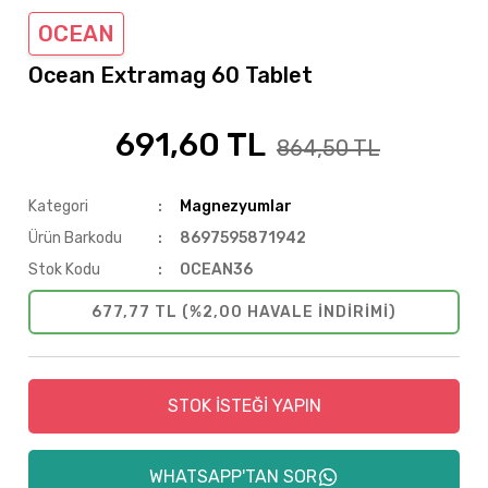
OCEAN
Ocean Extramag 60 Tablet
691,60 TL
%20
864,50 TL
Kategori
Magnezyumlar
Ürün Barkodu
8697595871942
Stok Kodu
OCEAN36
677,77 TL (%2,00 HAVALE INDIRIMI)
STOK İSTEĞİ YAPIN
WHATSAPP'TAN SOR