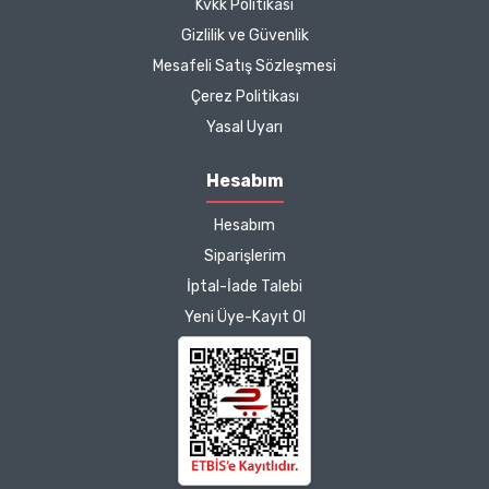
Kvkk Politikası
Zeynep Akgöz |
Gizlilik ve Güvenlik
25/03/2025
Mesafeli Satış Sözleşmesi
Çerez Politikası
Kargo çok hızlıydı. Ürünün
Yasal Uyarı
etkisinden de çok
memnun kaldım.
Hesabım
Çalışmalarınız için
Hesabım
teşekkür ediyorum.
Herkesin emeğine sağlık :)
Siparişlerim
İptal-İade Talebi
Zeynep Akgöz |
Yeni Üye-Kayıt Ol
25/03/2025
Deneyimini Paylaş
Diğer yorumları göster