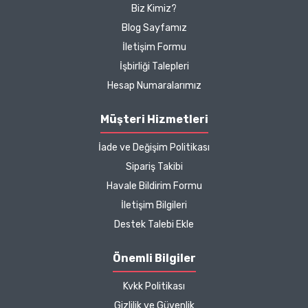
Biz Kimiz?
çok güzel
Blog Sayfamız
B... P... | 11/04/2025
İletişim Formu
İşbirliği Talepleri
Kargo çok hızlıydı. Ürün
Hesap Numaralarımız
içeriğinden ise çok
memnun kaldım. Bizlere
Müşteri Hizmetleri
boykotsuz bu kadar güzel
İade ve Değişim Politikası
seçenekler sunduğunuz
için de ayrıca teşekkür
Sipariş Takibi
ediyor ve iyi çalışmalar
Havale Bildirim Formu
diliyorum.
İletişim Bilgileri
Destek Talebi Ekle
Zeynep Akgöz |
25/03/2025
Önemli Bilgiler
Kargo çok hızlıydı. Ürünün
Kvkk Politikası
etkisinden de çok
Gizlilik ve Güvenlik