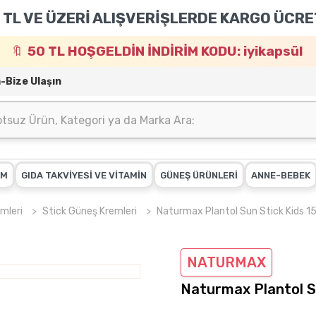
 TL VE ÜZERİ ALIŞVERİŞLERDE KARGO ÜCRE
50 TL HOŞGELDİN İNDİRİM KODU: iyikapsül
m-Bize Ulaşın
IM
GIDA TAKVİYESİ VE VİTAMİN
GÜNEŞ ÜRÜNLERİ
ANNE-BEBEK
mleri
Stick Güneş Kremleri
Naturmax Plantol Sun Stick Kids 15
NATURMAX
Naturmax Plantol Su