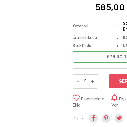
585,00
%10
St
Kategori
Kr
Ürün Barkodu
8
Stok Kodu
N
573,30 T
SE
Favorilerime
Fiy
Ekle
Ver
Paylaş :