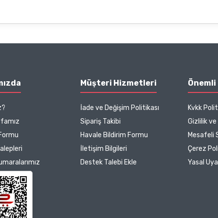
mızda
Müşteri Hizmetleri
Önemli 
z?
İade ve Değişim Politikası
Kvkk Polit
yfamız
Sipariş Takibi
Gizlilik v
 Formu
Havale Bildirim Formu
Mesafeli 
Talepleri
İletişim Bilgileri
Çerez Poli
umaralarımız
Destek Talebi Ekle
Yasal Uya