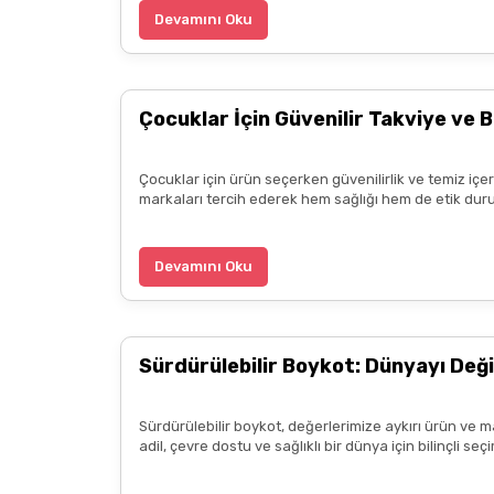
B... P... | 11/04/2025
Devamını Oku
Kargo çok hızlıydı. Ürün içeriğinden ise çok mem
kadar güzel seçenekler sunduğunuz için de ayrıca 
Çocuklar İçin Güvenilir Takviye ve B
diliyorum.
Zeynep Akgöz | 25/03/2025
Çocuklar için ürün seçerken güvenilirlik ve temiz içe
markaları tercih ederek hem sağlığı hem de etik duru
Kargo çok hızlıydı. Ürünün etkisinden de çok me
teşekkür ediyorum. Herkesin emeğine sağlık :)
Devamını Oku
Zeynep Akgöz | 25/03/2025
Sürdürülebilir Boykot: Dünyayı Deği
Deneyimini Paylaş
Sürdürülebilir boykot, değerlerimize aykırı ürün ve m
adil, çevre dostu ve sağlıklı bir dünya için bilinçli 