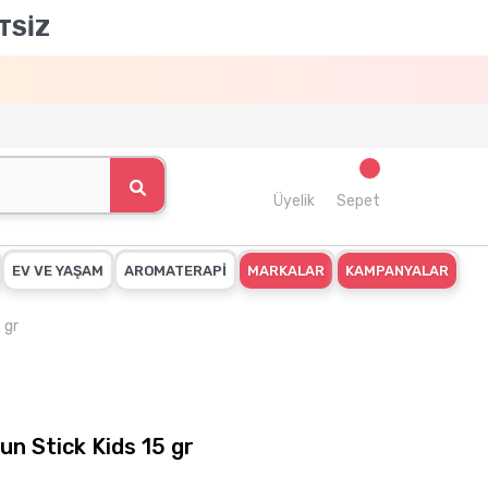
TSİZ
Üyelik
Sepet
EV VE YAŞAM
AROMATERAPİ
MARKALAR
KAMPANYALAR
 gr
n Stick Kids 15 gr