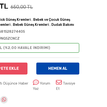
 TL
650,00 TL
ick Güneş Kremleri
,
Bebek ve Çocuk Güneş
emleri
,
Bebek Güneş Kremleri
,
Dudak Bakımı
681528274405
9NQ5ZCNCZ
L (%2,00 HAVALE INDIRIMI)
PETE EKLE
HEMEN AL
atı Düşünce Haber
Yorum
Tavsiye
Yaz
Et