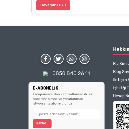
Devamını Oku
Hakkı
Biz Kimi
Blog Sa
0850 840 26 11
İletişim
İşbirliği 
E-ABONELİK
Kampanyalardan ve fırsatlardan ilk siz
Hesap N
haberdar olmak ve yararlanmak
istiyorsanız abone olunuz
KAYDOL