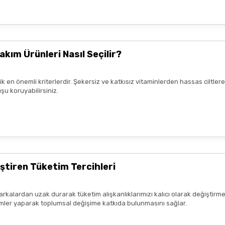
nun kaldım. Bizlere boykotsuz bu
teşekkür ediyor ve iyi çalışmalar
akım Ürünleri Nasıl Seçilir?
rik en önemli kriterlerdir. Şekersiz ve katkısız vitaminlerden hassas ciltl
şu koruyabilirsiniz.
mnun kaldım. Çalışmalarınız için
ştiren Tüketim Tercihleri
arkalardan uzak durarak tüketim alışkanlıklarımızı kalıcı olarak değiştirme
seçimler yaparak toplumsal değişime katkıda bulunmasını sağlar.