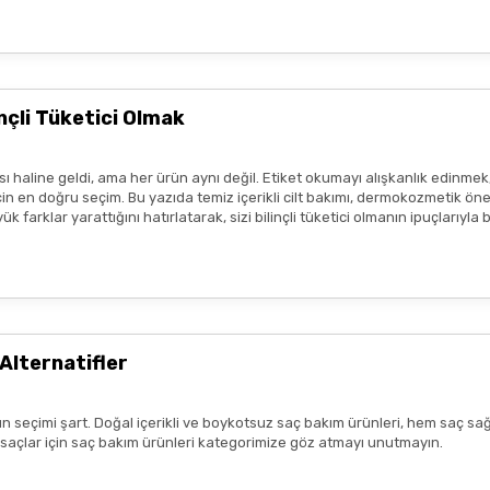
eşekkür ederim boykot ürünleri
e amaçlıdır
ve
tedavi edici beyan
içermez.
profesyonelinin tavsiyesinin yerini tutmaz.
lanmadan önce ürünün küçük bir bölgede test edilmesi, olası
alerjik 
çli Tüketici Olmak
sı durumunda ürün kullanımını durdurunuz ve bir uzmana başvurunuz.
ısı var
ım metinleri ya da görseller, hiçbir şekilde ürünlerin
tedavi edici e
 haline geldi, ama her ürün aynı değil. Etiket okumayı alışkanlık edinmek
tmeliklere uygun şekilde paylaşılmaktadır.
 en doğru seçim. Bu yazıda temiz içerikli cilt bakımı, dermokozmetik öneril
 farklar yarattığını hatırlatarak, sizi bilinçli tüketici olmanın ipuçlarıyla
zlı geldi,özenli paketlenmişti.
r benim aldıklarım burada daha
Alternatifler
n seçimi şart. Doğal içerikli ve boykotsuz saç bakım ürünleri, hem saç sağ
lk tercih sebebimdi iletişim ve
k saçlar için saç bakım ürünleri kategorimize göz atmayı unutmayın.
yiş çok güzel