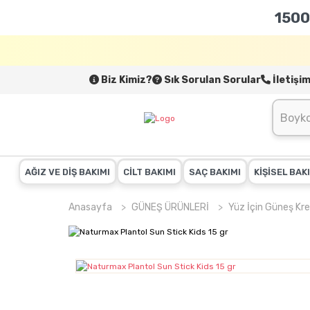
1500
Biz Kimiz?
Sık Sorulan Sorular
İletişi
AĞIZ VE DİŞ BAKIMI
CİLT BAKIMI
SAÇ BAKIMI
KİŞİSEL BAK
Anasayfa
GÜNEŞ ÜRÜNLERİ
Yüz İçin Güneş Kre