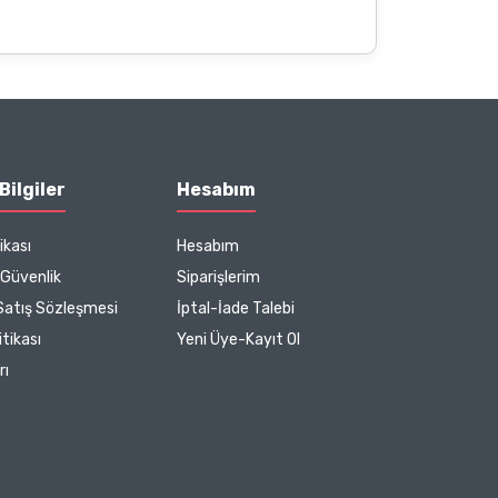
Bilgiler
Hesabım
ikası
Hesabım
e Güvenlik
Siparişlerim
Satış Sözleşmesi
İptal-İade Talebi
tikası
Yeni Üye-Kayıt Ol
rı