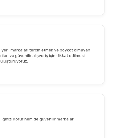
reaksiyon
veya
ciltte kızarıklık
olup olmadığının
tkisi olduğu anlamına gelmemekte
; bu içerikler
, yerli markaları tercih etmek ve boykot olmayan
eri ve güvenilir alışveriş için dikkat edilmesi
 buluşturuyoruz.
lığınızı korur hem de güvenilir markaları