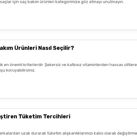
k saçlar için saç bakım ürünleri kategorimize göz atmayı unutmayın.
yiş çok güzel
nun kaldım. Bizlere boykotsuz bu
teşekkür ediyor ve iyi çalışmalar
akım Ürünleri Nasıl Seçilir?
rik en önemli kriterlerdir. Şekersiz ve katkısız vitaminlerden hassas ciltl
şu koruyabilirsiniz.
mnun kaldım. Çalışmalarınız için
ştiren Tüketim Tercihleri
arkalardan uzak durarak tüketim alışkanlıklarımızı kalıcı olarak değiştirme