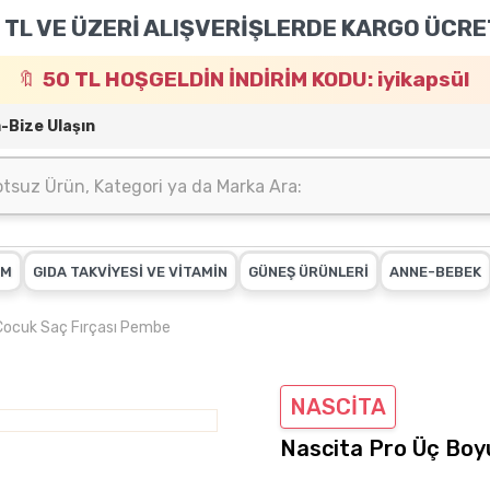
 TL VE ÜZERİ ALIŞVERİŞLERDE KARGO ÜCRE
50 TL HOŞGELDİN İNDİRİM KODU: iyikapsül
m-Bize Ulaşın
IM
GIDA TAKVİYESİ VE VİTAMİN
GÜNEŞ ÜRÜNLERİ
ANNE-BEBEK
Çocuk Saç Fırçası Pembe
NASCİTA
Nascita Pro Üç Boy