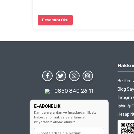
Devamını Oku
Hakkı
Biz Kimi
Blog Sa
0850 840 26 11
İletişim
İşbirliği 
E-ABONELİK
Kampanyalardan ve fırsatlardan ilk siz
Hesap N
haberdar olmak ve yararlanmak
istiyorsanız abone olunuz