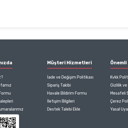
mızda
Müşteri Hizmetleri
Önemli 
z?
İade ve Değişim Politikası
Kvkk Polit
yfamız
Sipariş Takibi
Gizlilik v
 Formu
Havale Bildirim Formu
Mesafeli 
Talepleri
İletişim Bilgileri
Çerez Poli
umaralarımız
Destek Talebi Ekle
Yasal Uya