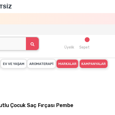
TSİZ
Üyelik
Sepet
EV VE YAŞAM
AROMATERAPİ
MARKALAR
KAMPANYALAR
utlu Çocuk Saç Fırçası Pembe