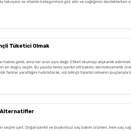
n gıda takviyesi ve vitamin kategorimze göz atın ve sağlığınızı desteklerke
Gönder
ir.
eşekkür ederim boykot ürünleri
e amaçlıdır
ve
tedavi edici beyan
içermez.
profesyonelinin tavsiyesinin yerini tutmaz.
lanmadan önce ürünün küçük bir bölgede test edilmesi, olası
alerjik 
çli Tüketici Olmak
sı durumunda ürün kullanımını durdurunuz ve bir uzmana başvurunuz.
ısı var
ım metinleri ya da görseller, hiçbir şekilde ürünlerin
tedavi edici e
 haline geldi, ama her ürün aynı değil. Etiket okumayı alışkanlık edinmek
tmeliklere uygun şekilde paylaşılmaktadır.
 en doğru seçim. Bu yazıda temiz içerikli cilt bakımı, dermokozmetik öneril
 farklar yarattığını hatırlatarak, sizi bilinçli tüketici olmanın ipuçlarıyla
zlı geldi,özenli paketlenmişti.
r benim aldıklarım burada daha
Alternatifler
n seçimi şart. Doğal içerikli ve boykotsuz saç bakım ürünleri, hem saç sağ
lk tercih sebebimdi iletişim ve