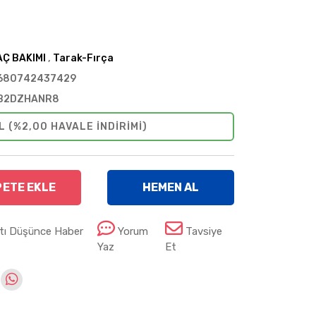
AÇ BAKIMI
,
Tarak-Fırça
680742437429
B2DZHANR8
L (%2,00 HAVALE INDIRIMI)
PETE EKLE
HEMEN AL
atı Düşünce Haber
Yorum
Tavsiye
Yaz
Et