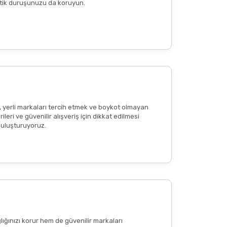
n etik duruşunuzu da koruyun.
reaksiyon
veya
ciltte kızarıklık
olup olmadığının
tkisi olduğu anlamına gelmemekte
; bu içerikler
, yerli markaları tercih etmek ve boykot olmayan
eri ve güvenilir alışveriş için dikkat edilmesi
 buluşturuyoruz.
lığınızı korur hem de güvenilir markaları