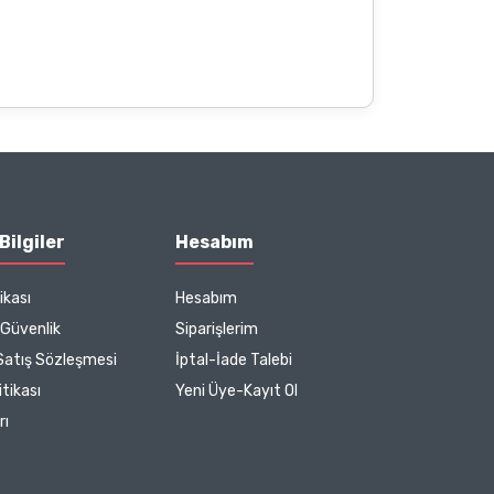
Bilgiler
Hesabım
ikası
Hesabım
e Güvenlik
Siparişlerim
Satış Sözleşmesi
İptal-İade Talebi
tikası
Yeni Üye-Kayıt Ol
rı