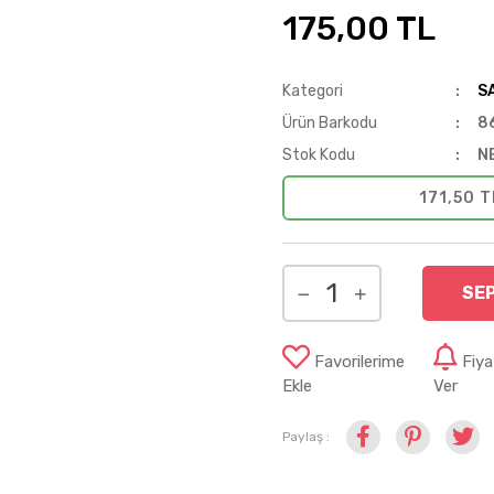
175,00 TL
Kategori
S
Ürün Barkodu
8
Stok Kodu
N
171,50 T
SE
Favorilerime
Fiy
Ekle
Ver
Paylaş :