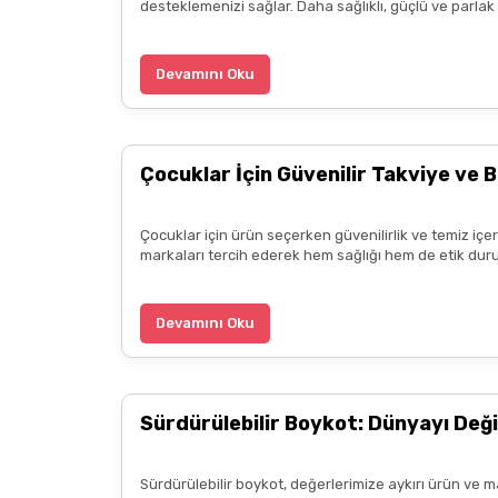
desteklemenizi sağlar. Daha sağlıklı, güçlü ve parla
ürün hakkında detaylı bilgiler hızlı kargo bütün işle
B... P... | 11/04/2025
Devamını Oku
Kargo çok hızlıydı. Ürün içeriğinden ise çok mem
kadar güzel seçenekler sunduğunuz için de ayrıca 
Çocuklar İçin Güvenilir Takviye ve B
diliyorum.
Zeynep Akgöz | 25/03/2025
Çocuklar için ürün seçerken güvenilirlik ve temiz içe
markaları tercih ederek hem sağlığı hem de etik duru
Kargo çok hızlıydı. Ürünün etkisinden de çok me
teşekkür ediyorum. Herkesin emeğine sağlık :)
Devamını Oku
Zeynep Akgöz | 25/03/2025
Sürdürülebilir Boykot: Dünyayı Deği
Deneyimini Paylaş
Sürdürülebilir boykot, değerlerimize aykırı ürün ve m