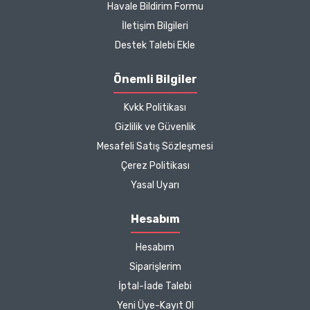
Havale Bildirim Formu
memnun kaldım. Bizlere
boykotsuz bu kadar güzel
İletişim Bilgileri
seçenekler sunduğunuz
Destek Talebi Ekle
için de ayrıca teşekkür
ediyor ve iyi çalışmalar
Önemli Bilgiler
diliyorum.
Kvkk Politikası
Zeynep Akgöz |
Gizlilik ve Güvenlik
25/03/2025
Mesafeli Satış Sözleşmesi
Çerez Politikası
Kargo çok hızlıydı. Ürünün
Yasal Uyarı
etkisinden de çok
memnun kaldım.
Hesabım
Çalışmalarınız için
Hesabım
teşekkür ediyorum.
Herkesin emeğine sağlık :)
Siparişlerim
İptal-İade Talebi
Zeynep Akgöz |
Yeni Üye-Kayıt Ol