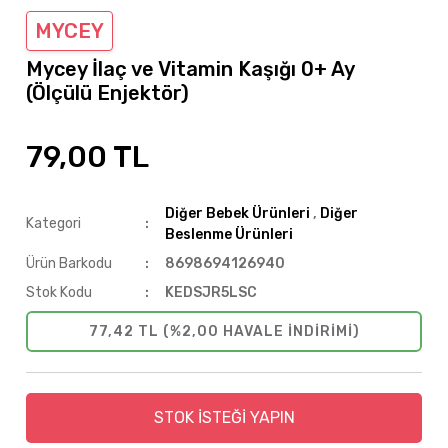
MYCEY
Mycey İlaç ve Vitamin Kaşığı 0+ Ay
(Ölçülü Enjektör)
79,00 TL
Diğer Bebek Ürünleri
,
Diğer
Kategori
Beslenme Ürünleri
Ürün Barkodu
8698694126940
Stok Kodu
KEDSJR5LSC
77,42 TL (%2,00 HAVALE INDIRIMI)
STOK İSTEĞİ YAPIN