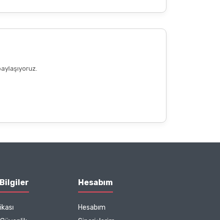
paylaşıyoruz.
Bilgiler
Hesabım
ikası
Hesabım