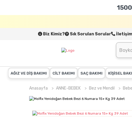
1500
Biz Kimiz?
Sık Sorulan Sorular
İletişi
AĞIZ VE DİŞ BAKIMI
CİLT BAKIMI
SAÇ BAKIMI
KİŞİSEL BAK
Anasayfa
ANNE-BEBEK
Bez ve Mendil
Bebe