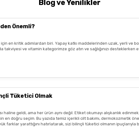
Blog ve Yenilikler
k uzmanı tavsiyesi
ile kullanmalıdır.
nde yer alan
kullanım kılavuzuna uygun
şekilde yapılmalıdır.
Tavsiye
t kaybetmeden
en yakın sağlık kuruluşuna
başvurunuz.
eden Önemli?
ız için en kritik adımlardan biri. Yapay katkı maddelerinden uzak, yerli v
da, ışık ve nemden uzak bir ortamda saklayınız.
n gıda takviyesi ve vitamin kategorimze göz atın ve sağlığınızı desteklerke
Gönder
ir.
eşekkür ederim boykot ürünleri
e amaçlıdır
ve
tedavi edici beyan
içermez.
profesyonelinin tavsiyesinin yerini tutmaz.
lanmadan önce ürünün küçük bir bölgede test edilmesi, olası
alerjik 
çli Tüketici Olmak
sı durumunda ürün kullanımını durdurunuz ve bir uzmana başvurunuz.
ısı var
ım metinleri ya da görseller, hiçbir şekilde ürünlerin
tedavi edici e
 haline geldi, ama her ürün aynı değil. Etiket okumayı alışkanlık edinmek
tmeliklere uygun şekilde paylaşılmaktadır.
 en doğru seçim. Bu yazıda temiz içerikli cilt bakımı, dermokozmetik öneril
 farklar yarattığını hatırlatarak, sizi bilinçli tüketici olmanın ipuçlarıyla
zlı geldi,özenli paketlenmişti.