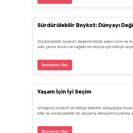
Zeynep Akgöz | 25/03/2025
Sürdürülebilir Boykot: Dünyayı Deği
Deneyimini Paylaş
Sürdürülebilir boykot, değerlerimize aykırı ürün ve m
adil, çevre dostu ve sağlıklı bir dünya için bilinçli 
Devamını Oku
Yaşam İçin İyi Seçim
İyi Kapsül, boykot ve bilinçli tüketim anlayışıyla ins
etik ve sürdürülebilir bir alışveriş deneyimi sunmayı 
Devamını Oku