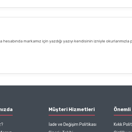
hesabında markamız için yazdığı yazıyı kendisinin izniyle okurlarımızla 
mızda
Müşteri Hizmetleri
Önemli 
z?
İade ve Değişim Politikası
Kvkk Polit