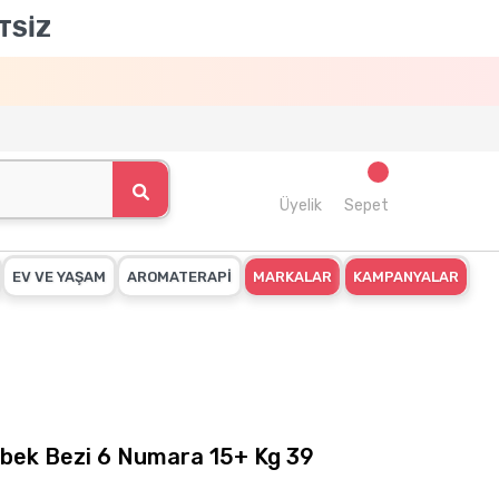
TSİZ
Üyelik
Sepet
EV VE YAŞAM
AROMATERAPİ
MARKALAR
KAMPANYALAR
ebek Bezi 6 Numara 15+ Kg 39