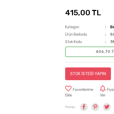
415,00 TL
Kategori
B
Ürün Barkodu
8
Stok Kodu
3
406,70 T
STOK İSTEĞİ YAPIN
Favorilerime
Fiy
Ekle
Ver
Paylaş :